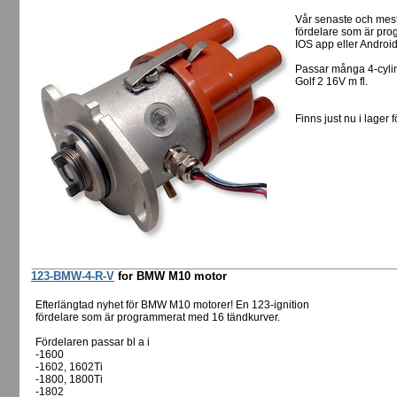
Vår senaste och mes
fördelare som är pro
IOS app eller Androi
Passar många 4-cylin
Golf 2 16V m fl.
Finns just nu i lager f
123-BMW-4-R-V
for BMW M10 motor
Efterlängtad nyhet för BMW M10 motorer! En 123-ignition
fördelare som är programmerat med 16 tändkurver.
Fördelaren passar bl a i
-1600
-1602, 1602Ti
-1800, 1800Ti
-1802