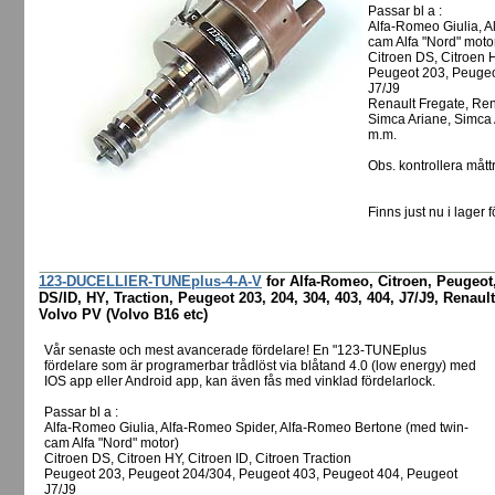
Passar bl a :
Alfa-Romeo Giulia, A
cam Alfa "Nord" moto
Citroen DS, Citroen H
Peugeot 203, Peugeo
J7/J9
Renault Fregate, Rena
Simca Ariane, Simca
m.m.
Obs. kontrollera måttr
Finns just nu i lager f
123-DUCELLIER-TUNEplus-4-A-V
for Alfa-Romeo, Citroen, Peugeot,
DS/ID, HY, Traction, Peugeot 203, 204, 304, 403, 404, J7/J9, Renault
Volvo PV (Volvo B16 etc)
Vår senaste och mest avancerade fördelare! En "123-TUNEplus
fördelare som är programerbar trådlöst via blåtand 4.0 (low energy) med
IOS app eller Android app, kan även fås med vinklad fördelarlock.
Passar bl a :
Alfa-Romeo Giulia, Alfa-Romeo Spider, Alfa-Romeo Bertone (med twin-
cam Alfa "Nord" motor)
Citroen DS, Citroen HY, Citroen ID, Citroen Traction
Peugeot 203, Peugeot 204/304, Peugeot 403, Peugeot 404, Peugeot
J7/J9