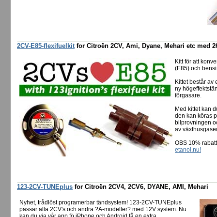
2CV-E85-flexifuelkit
for Citroën 2CV, Ami, Dyane, Mehari etc med 26
Kitt för att konv
(E85) och bensi
Kittet består a
ny högeffektstän
förgasare.
Med kittet kan d
den kan köras på
bilprovningen o
av växthusgaser,
OBS 10% rabatt 
etanol.nu!
123-2CV-TUNEplus
for Citroën 2CV4, 2CV6, DYANE, AMI, Mehari
Nyhet, trådlöst programerbar tändsystem! 123-2CV-TUNEplus
passar alla 2CV's och andra ?A-modeller? med 12V system. Nu
kan du via vår app fö iPhone och Android få en extra