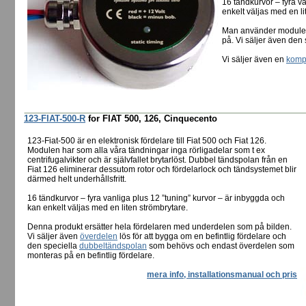
16 tändkurvor – fyra v
enkelt väljas med en li
Man använder modulen 
på. Vi säljer även den
Vi säljer även en
kompl
123-FIAT-500-R
for FIAT 500, 126, Cinquecento
123-Fiat-500 är en elektronisk fördelare till Fiat 500 och Fiat 126.
Modulen har som alla våra tändningar inga rörligadelar som t ex
centrifugalvikter och är självfallet brytarlöst. Dubbel tändspolan från en
Fiat 126 eliminerar dessutom rotor och fördelarlock och tändsystemet blir
därmed helt underhållsfritt.
16 tändkurvor – fyra vanliga plus 12 ”tuning” kurvor – är inbyggda och
kan enkelt väljas med en liten strömbrytare.
Denna produkt ersätter hela fördelaren med underdelen som på bilden.
Vi säljer även
överdelen
lös för att bygga om en befintlig fördelare och
den speciella
dubbeltändspolan
som behövs och endast överdelen som
monteras på en befintlig fördelare.
mera info, installationsmanual och pris