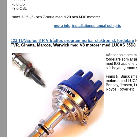
-2.5 CS
-3.0 CS
-3.0 CSL
samt 3-, 5-, 6- och 7-serie med M20 och M30 motorer
mera info, installationsmanual och pris
123-TUNEplus-8-R-V trådlös programmerbar elektronisk fördelare
f
TVR, Ginetta, Marcos, Warwick med V8 motorer med LUCAS 35D8 o
Vår senaste och m
fördelare som är p
med IOS app eller 
stödskydd genom s
Finns till Buick s
motorer med LUCAS
Bentley, Jensen, 
Royce, Rover etc