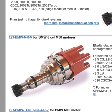
-2000, 2000Ti, 2000Tii
-2002, 2002Ti, 2002Tii, 2002Turbo
- 316, 318, 518, 320, 520 (tidiga modeller med M10 motor)
Finns just nu i lager för direkt leverans!
mera info, installationsmanual och pris
123-BMW-6-R-V
for BMW 6 cyl M30 motorer
Efterlängtad 
är programmer
Fördelaren pas
- 2.5 CS, 2.8 
- 2500/A, 280
- 3.0 L/S/CS/A
- 3.0 Si/CSi/C
- 3.3 L/A
- 320/6, 520/6
- 630 CS/CSA
*) For motor m
Si/ BMW 3.0 C
IE
.
123-BMW-TUNEplus-4-R-V
for BMW M10 motor