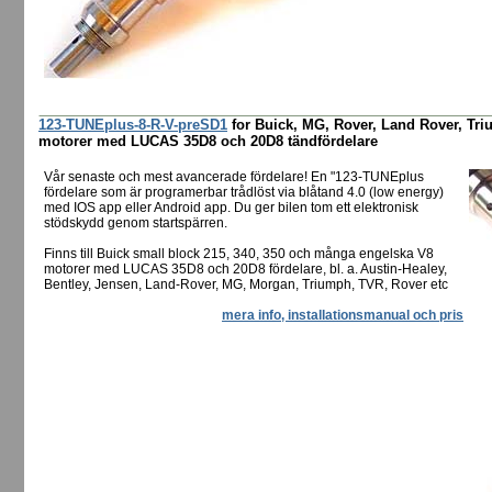
123-TUNEplus-8-R-V-preSD1
for Buick, MG, Rover, Land Rover, Tr
motorer med LUCAS 35D8 och 20D8 tändfördelare
Vår senaste och mest avancerade fördelare! En "123-TUNEplus
fördelare som är programerbar trådlöst via blåtand 4.0 (low energy)
med IOS app eller Android app. Du ger bilen tom ett elektronisk
stödskydd genom startspärren.
Finns till Buick small block 215, 340, 350 och många engelska V8
motorer med LUCAS 35D8 och 20D8 fördelare, bl. a. Austin-Healey,
Bentley, Jensen, Land-Rover, MG, Morgan, Triumph, TVR, Rover etc
mera info, installationsmanual och pris