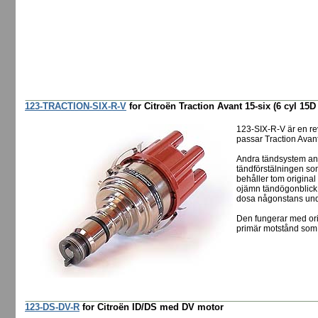
123-TRACTION-SIX-R-V
for Citroën Traction Avant 15-six (6 cyl 15D
123-SIX-R-V är en re
passar Traction Avan
Andra tändsystem anv
tändförstälningen som
behåller tom origina
ojämn tändögonblick t
dosa någonstans und
Den fungerar med ori
primär motstånd som
123-DS-DV-R
for Citroën ID/DS med DV motor