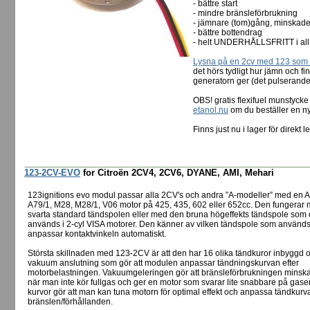
- bättre start
- mindre bränsleförbrukning
- jämnare (tom)gång, minskade
- bättre bottendrag
- helt UNDERHÅLLSFRITT i all 
Lysna på en 2cv med 123 som s
det hörs tydligt hur jämn och f
generatorn ger (det pulserande
OBS! gratis flexifuel munstyc
etanol.nu
om du beställer en 
Finns just nu i lager för direkt 
123-2CV-EVO
for Citroën 2CV4, 2CV6, DYANE, AMI, Mehari
123ignitions evo modul passar alla 2CV's och andra ”A-modeller” med en A
A79/1, M28, M28/1, V06 motor på 425, 435, 602 eller 652cc. Den fungerar
svarta standard tändspolen eller med den bruna högeffekts tändspole som
används i 2-cyl VISA motorer. Den känner av vilken tändspole som använd
anpassar kontaktvinkeln automatiskt.
Största skillnaden med 123-2CV är att den har 16 olika tändkuror inbyggd 
vakuum anslutning som gör att modulen anpassar tändningskurvan efter
motorbelastningen. Vakuumgeleringen gör att bränsleförbrukningen minskar
när man inte kör fullgas och ger en motor som svarar lite snabbare på gase
kurvor gör att man kan tuna motorn för optimal effekt och anpassa tändkurva
bränslen/förhållanden.