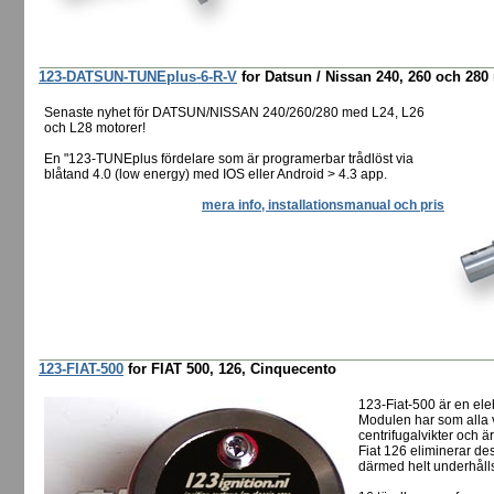
123-DATSUN-TUNEplus-6-R-V
for Datsun / Nissan 240, 260 och 28
Senaste nyhet för DATSUN/NISSAN 240/260/280 med L24, L26
och L28 motorer!
En "123-TUNEplus fördelare som är programerbar trådlöst via
blåtand 4.0 (low energy) med IOS eller Android > 4.3 app.
mera info, installationsmanual och pris
123-FIAT-500
for FIAT 500, 126, Cinquecento
123-Fiat-500 är en elek
Modulen har som alla v
centrifugalvikter och ä
Fiat 126 eliminerar de
därmed helt underhållsf