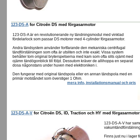
123-DS-A
for Citroën DS med förgasarmotor
123-DS-A är en revolutionerande ny tändningsmodul med vinklad
fördelarlock som passar DS motorer med 4-cylinder förgasarmotor.
Andra tändsystem använder fortfarande den mekaniska centrifugal
tändförstälningen som ofta är utsliten och inte exakt. Vissa system
behåller tom original bryterspetserna med kam som ofta slits ojämt med
ojämn tändögonblick till följd. Dessutom kräver de allihoppa en separat
dosa någonstans under huven med elektroniken i.
Den fungerar med original tändspola eller en annan tändspola med en
primär motståndet som överstiger 1 Ohm.
mera info, installationsmanual och pris
123-DS-A-V
for Citroën DS, ID, Traction och HY med förgasarmoto
123-DS-A-V har sam
vakumtändförstälning 
Finns just nu i lager f