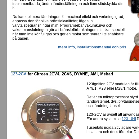
instrumentbräda, ändra tändinställningen och tiom stödskydda din
bil!
Du kan optimera tändningen för maximal effekt och verkningsgrad,
anpassa den för olika bränslekvaliteter, lägga in
varvtalsbegränsningar m.m. Programerbar vakumkurva och
vakuumanslutningen gör att bränsleförbrukningen minskar speciellt
när man inte kör fullgas och ger en motor som svarar lite snabbare
på gasen.
mera info, installationsmanual och pris
123-2CV
for Citroën 2CV4, 2CV6, DYANE, AMI, Mehari
123ignition 2CV modulen är til
A79/1, M28 eller M28/1 motor.
Det är en mikroprocessor styrd 
tändsystemet, dvs. brytarspetser
och tändningshuset.
123-2CV är avsett att använda
För andra system se
123-UNI
f
Tusentals nöjda 2cv ägare värl
installera och dess fördelar. De