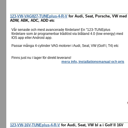
123-VW-VAG827-TUNEplus-4-R-V
for Audi, Seat, Porsche, VW med
ADW, ABK, ADC, ADD etc
Vår senaste och mest avancerade fördelare! En "123-TUNEplus
fördelare som är programerbar trådlöst via blåtand 4.0 (low energy) med
IOS app eller Android app.
Passar många 4-cylinder VAG motorer i Audi, Seat, VW (Golf I, T4) etc
Finns just nu i lager för direkt leverans!
mera info, installationsmanual och pris
123-VW-16V-TUNEplus-4-R-V
for Audi, Seat, VW bl a i Golf II 16V