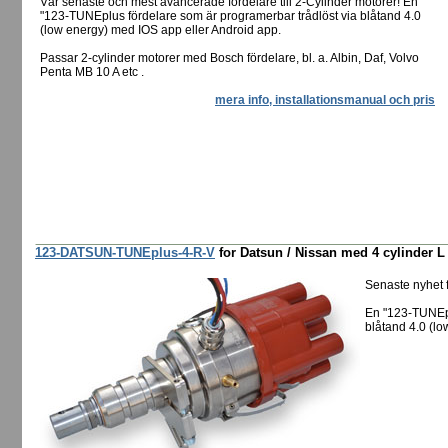
Vår senaste och mest avancerade fördelare till 2-Cylinder motorer! En
"123-TUNEplus fördelare som är programerbar trådlöst via blåtand 4.0
(low energy) med IOS app eller Android app.
Passar 2-cylinder motorer med Bosch fördelare, bl. a. Albin, Daf, Volvo
Penta MB 10 A etc .
mera info, installationsmanual och pris
123-DATSUN-TUNEplus-4-R-V
for Datsun / Nissan med 4 cylinder L
Senaste nyhet
En "123-TUNEpl
blåtand 4.0 (lo