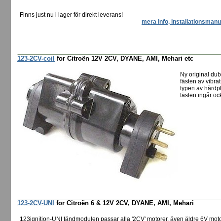
Finns just nu i lager för direkt leverans!
mera info, installationsmanu
123-2CV-coil
for Citroën 12V 2CV, DYANE, AMI, Mehari etc
Ny original dub
fästen av vibr
typen av hårdpl
fästen ingår oc
123-2CV-UNI
for Citroën 6 & 12V 2CV, DYANE, AMI, Mehari
123ignition-UNI tändmodulen passar alla '2CV' motorer, även äldre 6V mot