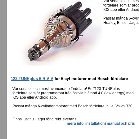
Vår senaste och mes
fördelare som är pro
IOS app eller Androi
Passar många 6-cylin
Healey, Bristol, Jag
123-TUNEplus-6-R-V V
for 6-cyl motorer med Bosch fördelare
Vår senaste och mest avancerade fördelare! En "123-TUNEplus
fördelare som är programerbar trådlöst via blåtand 4.0 (low energy) med
IOS app eller Android app.
Passar många 6-cylinder motorer med Bosch fördelare, bl. a. Volvo B30
Finns just nu i lager för direkt leverans!
mera info, installationsmanual och pris