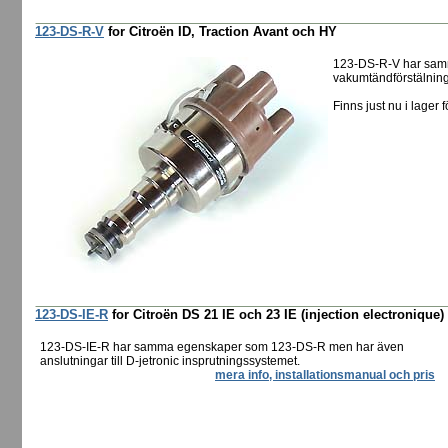
123-DS-R-V
for Citroën ID, Traction Avant och HY
123-DS-R-V har sam
vakumtändförstälning 
Finns just nu i lager f
123-DS-IE-R
for Citroën DS 21 IE och 23 IE (injection electronique)
123-DS-IE-R har samma egenskaper som 123-DS-R men har även
anslutningar till D-jetronic insprutningssystemet.
mera info, installationsmanual och pris