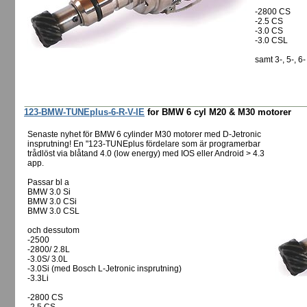
-2800 CS
-2.5 CS
-3.0 CS
-3.0 CSL
samt 3-, 5-, 
123-BMW-TUNEplus-6-R-V-IE
for BMW 6 cyl M20 & M30 motorer
Senaste nyhet för BMW 6 cylinder M30 motorer med D-Jetronic
insprutning! En "123-TUNEplus fördelare som är programerbar
trådlöst via blåtand 4.0 (low energy) med IOS eller Android > 4.3
app.
Passar bl a
BMW 3.0 Si
BMW 3.0 CSi
BMW 3.0 CSL
och dessutom
-2500
-2800/ 2.8L
-3.0S/ 3.0L
-3.0Si (med Bosch L-Jetronic insprutning)
-3.3Li
-2800 CS