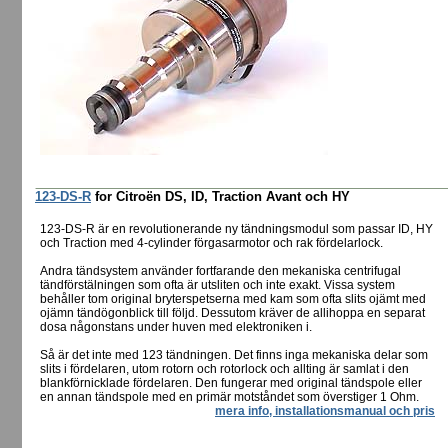
123-DS-R
for Citroën DS, ID, Traction Avant och HY
123-DS-R är en revolutionerande ny tändningsmodul som passar ID, HY
och Traction med 4-cylinder förgasarmotor och rak fördelarlock.
Andra tändsystem använder fortfarande den mekaniska centrifugal
tändförstälningen som ofta är utsliten och inte exakt. Vissa system
behåller tom original bryterspetserna med kam som ofta slits ojämt med
ojämn tändögonblick till följd. Dessutom kräver de allihoppa en separat
dosa någonstans under huven med elektroniken i.
Så är det inte med 123 tändningen. Det finns inga mekaniska delar som
slits i fördelaren, utom rotorn och rotorlock och allting är samlat i den
blankförnicklade fördelaren. Den fungerar med original tändspole eller
en annan tändspole med en primär motståndet som överstiger 1 Ohm.
mera info, installationsmanual och pris