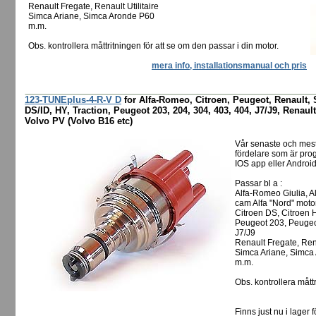
Renault Fregate, Renault Utilitaire
Simca Ariane, Simca Aronde P60
m.m.
Obs. kontrollera måttritningen för att se om den passar i din motor.
mera info, installationsmanual och pris
123-TUNEplus-4-R-V D
for Alfa-Romeo, Citroen, Peugeot, Renault, 
DS/ID, HY, Traction, Peugeot 203, 204, 304, 403, 404, J7/J9, Renault
Volvo PV (Volvo B16 etc)
Vår senaste och mes
fördelare som är pro
IOS app eller Android
Passar bl a :
Alfa-Romeo Giulia, A
cam Alfa "Nord" moto
Citroen DS, Citroen H
Peugeot 203, Peugeo
J7/J9
Renault Fregate, Rena
Simca Ariane, Simca
m.m.
Obs. kontrollera måttr
Finns just nu i lager f