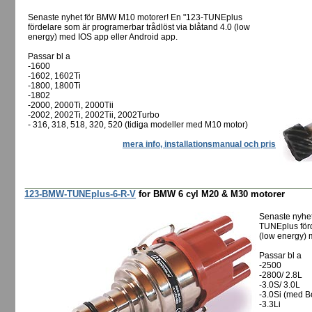
Senaste nyhet för BMW M10 motorer! En "123-TUNEplus
fördelare som är programerbar trådlöst via blåtand 4.0 (low
energy) med IOS app eller Android app.
Passar bl a
-1600
-1602, 1602Ti
-1800, 1800Ti
-1802
-2000, 2000Ti, 2000Tii
-2002, 2002Ti, 2002Tii, 2002Turbo
- 316, 318, 518, 320, 520 (tidiga modeller med M10 motor)
mera info, installationsmanual och pris
123-BMW-TUNEplus-6-R-V
for BMW 6 cyl M20 & M30 motorer
Senaste nyhet
TUNEplus förd
(low energy) 
Passar bl a
-2500
-2800/ 2.8L
-3.0S/ 3.0L
-3.0Si (med B
-3.3Li