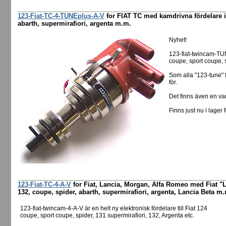
123-Fiat-TC-4-TUNEplus-A-V
for FIAT TC med kamdrivna fördelare i 
abarth, supermirafiori, argenta m.m.
Nyhet!
123-fiat-twincam-TUN
coupe, sport coupe, s
Som alla "123-tune" 
för.
Det finns även en va
Finns just nu i lager 
123-Fiat-TC-4-A-V
for Fiat, Lancia, Morgan, Alfa Romeo med Fiat "L
132, coupe, spider, abarth, supermirafiori, argenta, Lancia Beta m
123-fiat-twincam-4-A-V är en helt ny elektronisk fördelare till Fiat 124
coupe, sport coupe, spider, 131 supermirafiori, 132, Argenta etc.