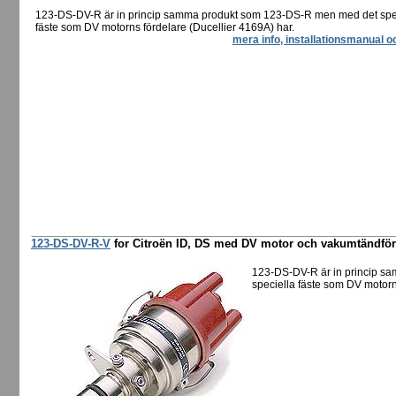
123-DS-DV-R är in princip samma produkt som 123-DS-R men med det spe
fäste som DV motorns fördelare (Ducellier 4169A) har.
mera info, installationsmanual o
123-DS-DV-R-V
for Citroën ID, DS med DV motor och vakumtändför
123-DS-DV-R är in princip 
speciella fäste som DV motorn