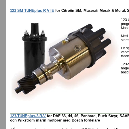
123-SM-TUNEplus-R-V-IE
for Citroën SM, Maserati-Merak & Merak S
123-
progr
Mase
Med d
start
En sp
varv
tänd
123-
högef
bosch
123-TUNEplus-2-R-V
for DAF 33, 44, 46, Panhard, Puch Steyr, SAAB
och Wikström marin motorer med Bosch fördelare