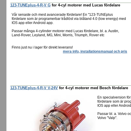
123-TUNEplus-4-R-V G
for 4-cyl motorer med Lucas fördelare
Vår senaste och mest avancerade fördelare! En "123-TUNEplus
fördelare som är programerbar trådlöst via blåtand 4.0 (low energy) med
IOS app eller Android app.
Passar många 4-cylinder motorer med Lucas fördelare, bl. a. Austin,
Land-Rover, Leyland, MG, Mini, Morris, Triumph, Rover etc
Finns just nu i lager för direkt leverans!
mera info, installationsmanual och pris
123-TUNEplus-4-R-V V-24V
for 4-cyl motorer med Bosch fördelare
En specialversion fö
fördelare som är pro
IOS app eller Androi
Passar bl. a. Volvo 
Volvo "Valp".