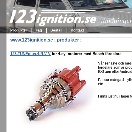
123ignition.se
tändningen 
Produkter
Faq
Beställ
Kontakt
www.123ignition.se
:
produkter
:
123-TUNEplus-4-R-V V
for 4-cyl motorer med Bosch fördelare
Vår senaste och mes
fördelare som är pro
IOS app eller Androi
Passar många 4-cylin
etc
Finns just nu i lager f