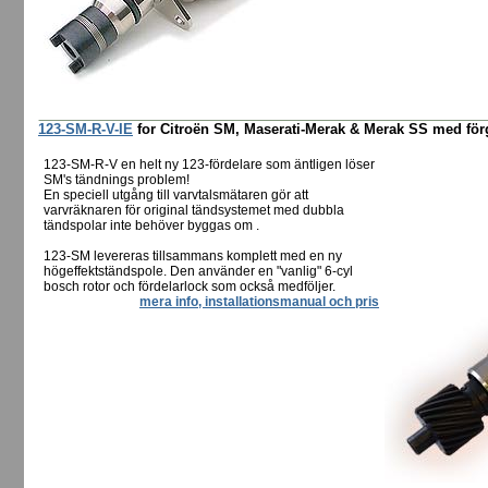
123-SM-R-V-IE
for Citroën SM, Maserati-Merak & Merak SS med förga
123-SM-R-V en helt ny 123-fördelare som äntligen löser
SM's tändnings problem!
En speciell utgång till varvtalsmätaren gör att
varvräknaren för original tändsystemet med dubbla
tändspolar inte behöver byggas om .
123-SM levereras tillsammans komplett med en ny
högeffektständspole. Den använder en "vanlig" 6-cyl
bosch rotor och fördelarlock som också medföljer.
mera info, installationsmanual och pris