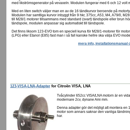
med likströmsgenerator på vevaxeln. Modulen fungerar med 6 och 12 volt m
Med en liten switch väljer man en av de 16 tändkurvor beroende på motorty
Modulen har samtliga kurvor inbyggt från 9 hkr, 375cc, A53, M4, A79/0, M28
till M28/1 motorer tillsammans med standard (svart) tändspole eller brun hö
tändspole, modulen anpassar sig automatiskt till tändspole.
Det finns liksom 123-EVO tom en speciell kurva för M28/1-motorer för moto
(LPG) eller Etanol (E85) fast man i så fall kanske hellre ska välja EVO mode
mera info, installationsmanual 
123-VISA-LNA-Adapter
for Citroën VISA, LNA
Tvåcylinder 652cc VISA/LNA motorn är en vidar
modernare 2cv, dynane Ami mm.
Denna adapter gör det möjligt att montera e
motor som annars saknar den vanliga tändnin
har.