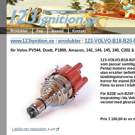
123ignition.se
ny tändnin
Produkter
Faq
Beställ
Kontakt
www.123ignition.se
:
produkter
:
123-VOLVO-B18-B20-
för Volvo PV544, Duett, P1800, Amazon, 142, 144, 145, 240, C202 &
123-VOLVO-B18-B20-
som passar samtliga
Penta) motorer med f
utan ersätter befintl
tändningskurvorna t
kurvor för etanol (
Finns nu även i trå
För B20E och B20F m
insprutning i bla Vo
version med givarsig
Pris 3 180,00 kr ex
Ladda ner manualen