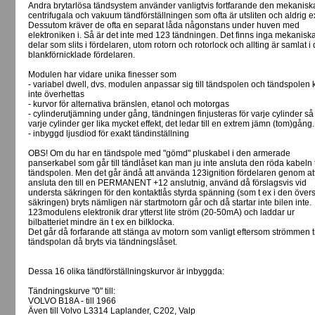
Andra brytarlösa tändsystem använder vanligtvis fortfarande den mekanisk
centrifugala och vakuum tändförställningen som ofta är utsliten och aldrig e
Dessutom kräver de ofta en separat låda någonstans under huven med
elektroniken i. Så är det inte med 123 tändningen. Det finns inga mekanisk
delar som slits i fördelaren, utom rotorn och rotorlock och allting är samlat i
blankförnicklade fördelaren.
Modulen har vidare unika finesser som
- variabel dwell, dvs. modulen anpassar sig till tändspolen och tändspolen 
inte överhettas
- kurvor för alternativa bränslen, etanol och motorgas
- cylinderutjämning under gång, tändningen finjusteras för varje cylinder så 
varje cylinder ger lika mycket effekt, det ledar till en extrem jämn (tom)gång.
- inbyggd ljusdiod för exakt tändinställning
OBS! Om du har en tändspole med "gömd" pluskabel i den armerade
panserkabel som går till tändlåset kan man ju inte ansluta den röda kabeln t
tändspolen. Men det går ändå att använda 123ignition fördelaren genom at
ansluta den till en PERMANENT +12 anslutnig, använd då förslagsvis vid
understa säkringen för den kontaktlås styrda spänning (som t ex i den över
säkringen) bryts nämligen när startmotorn går och då startar inte bilen inte.
123modulens elektronik drar ytterst lite ström (20-50mA) och laddar ur
bilbatteriet mindre än t ex en bilklocka.
Det går då forfarande att stänga av motorn som vanligt eftersom strömmen ti
tändspolan då bryts via tändningslåset.
Dessa 16 olika tändförställningskurvor är inbyggda:
Tändningskurve "0" till:
VOLVO B18A - till 1966
Även till Volvo L3314 Laplander, C202, Valp