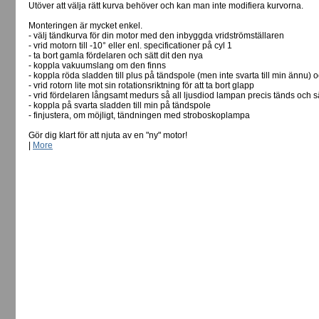
Utöver att välja rätt kurva behöver och kan man inte modifiera kurvorna.
Monteringen är mycket enkel.
- välj tändkurva för din motor med den inbyggda vridströmställaren
- vrid motorn till -10° eller enl. specificationer på cyl 1
- ta bort gamla fördelaren och sätt dit den nya
- koppla vakuumslang om den finns
- koppla röda sladden till plus på tändspole (men inte svarta till min ännu)
- vrid rotorn lite mot sin rotationsriktning för att ta bort glapp
- vrid fördelaren långsamt medurs så all ljusdiod lampan precis tänds och sä
- koppla på svarta sladden till min på tändspole
- finjustera, om möjligt, tändningen med stroboskoplampa
Gör dig klart för att njuta av en "ny" motor!
|
More