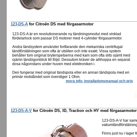
123-DS-A
for Citroën DS med förgasarmotor
123-DS-A är en revolutionerande ny tändningsmodul med vinklad
fördelarlock som passar DS motorer med 4-cylinder förgasarmotor.
Andra tändsystem använder fortfarande den mekaniska centrifugal
tändförstälningen som ofta är utsliten och inte exakt. Vissa system
behåller tom original bryterspetserna med kam som ofta slits ojämt med
ojämn tändögonblick till följd. Dessutom kräver de allihoppa en separat
dosa någonstans under huven med elektroniken i.
Den fungerar med original tändspola eller en annan tändspola med en
primär motståndet som överstiger 1 Ohm.
mera info, installationsmanual och pris
123-DS-A-V
for Citroën DS, ID, Traction och HY med förgasarmoto
123-DS-A-V har sam
vakumtändförstälning 
Finns just nu i lager f