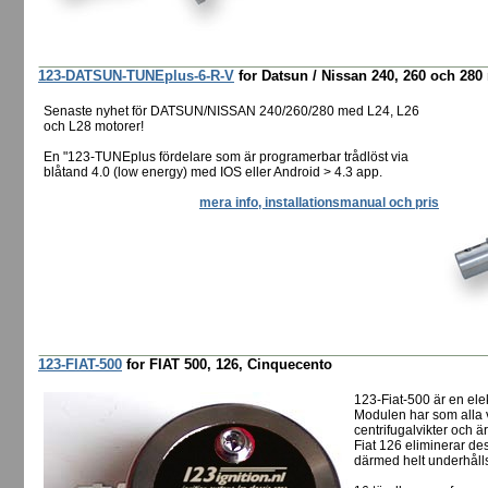
123-DATSUN-TUNEplus-6-R-V
for Datsun / Nissan 240, 260 och 28
Senaste nyhet för DATSUN/NISSAN 240/260/280 med L24, L26
och L28 motorer!
En "123-TUNEplus fördelare som är programerbar trådlöst via
blåtand 4.0 (low energy) med IOS eller Android > 4.3 app.
mera info, installationsmanual och pris
123-FIAT-500
for FIAT 500, 126, Cinquecento
123-Fiat-500 är en elek
Modulen har som alla v
centrifugalvikter och ä
Fiat 126 eliminerar de
därmed helt underhållsf