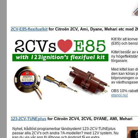
2CV-E85-flexifuelkit
for Citroën 2CV, Ami, Dyane, Mehari etc med 26
Kitt för att konv
(E85) och bensi
Kittet består a
ny högeffektstän
förgasare.
Med kittet kan d
den kan köras på
bilprovningen o
av växthusgaser,
OBS 10% rabatt 
etanol.nu!
123-2CV-TUNEplus
for Citroën 2CV4, 2CV6, DYANE, AMI, Mehari
Nyhet, trådlöst programerbar tändsystem! 123-2CV-TUNEplus
passar alla 2CV's och andra ?A-modeller? med 12V system. Nu
kan du via vår app fö iPhone och Android få en extra