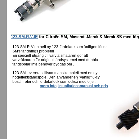
123-SM-R-V-IE
for Citroën SM, Maserati-Merak & Merak SS med förga
123-SM-R-V en helt ny 123-fördelare som äntligen löser
SM's tändnings problem!
En speciell utgång till varvtalsmätaren gör att
varvräknaren för original tändsystemet med dubbla
tändspolar inte behöver byggas om .
123-SM levereras tillsammans komplett med en ny
högeffektständspole. Den använder en "vanlig" 6-cyl
bosch rotor och fördelarlock som också medföljer.
mera info, installationsmanual och pris