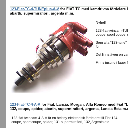
123-Fiat-TC-4-TUNEplus-A-V
for FIAT TC med kamdrivna fördelare i 
abarth, supermirafiori, argenta m.m.
Nyhet!
123-fiat-twincam-TUN
coupe, sport coupe, s
Som alla "123-tune" 
för.
Det finns även en va
Finns just nu i lager 
123-Fiat-TC-4-A-V
for Fiat, Lancia, Morgan, Alfa Romeo med Fiat "L
132, coupe, spider, abarth, supermirafiori, argenta, Lancia Beta m
123-fiat-twincam-4-A-V är en helt ny elektronisk fördelare till Fiat 124
coupe, sport coupe, spider, 131 supermirafiori, 132, Argenta etc.