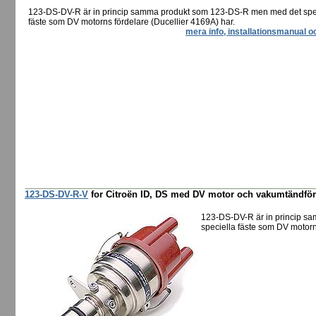
123-DS-DV-R är in princip samma produkt som 123-DS-R men med det spe
fäste som DV motorns fördelare (Ducellier 4169A) har.
mera info, installationsmanual o
123-DS-DV-R-V
for Citroën ID, DS med DV motor och vakumtändför
123-DS-DV-R är in princip 
speciella fäste som DV motorn