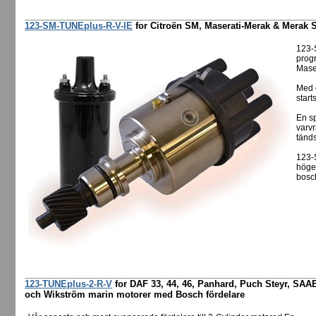
123-SM-TUNEplus-R-V-IE
for Citroën SM, Maserati-Merak & Merak S
123-
progr
Mase
Med d
start
En sp
varv
tänd
123-
högef
bosch
123-TUNEplus-2-R-V
for DAF 33, 44, 46, Panhard, Puch Steyr, SAAB
och Wikström marin motorer med Bosch fördelare