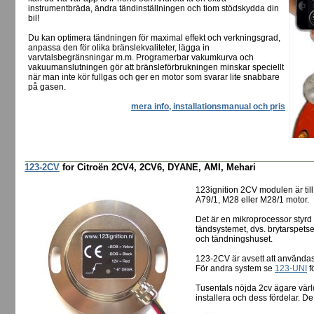
instrumentbräda, ändra tändinställningen och tiom stödskydda din
bil!
Du kan optimera tändningen för maximal effekt och verkningsgrad,
anpassa den för olika bränslekvaliteter, lägga in
varvtalsbegränsningar m.m. Programerbar vakumkurva och
vakuumanslutningen gör att bränsleförbrukningen minskar speciellt
när man inte kör fullgas och ger en motor som svarar lite snabbare
på gasen.
mera info, installationsmanual och pris
123-2CV
for Citroën 2CV4, 2CV6, DYANE, AMI, Mehari
123ignition 2CV modulen är til
A79/1, M28 eller M28/1 motor.
Det är en mikroprocessor styrd 
tändsystemet, dvs. brytarspetser
och tändningshuset.
123-2CV är avsett att använda
För andra system se
123-UNI
f
Tusentals nöjda 2cv ägare värl
installera och dess fördelar. De