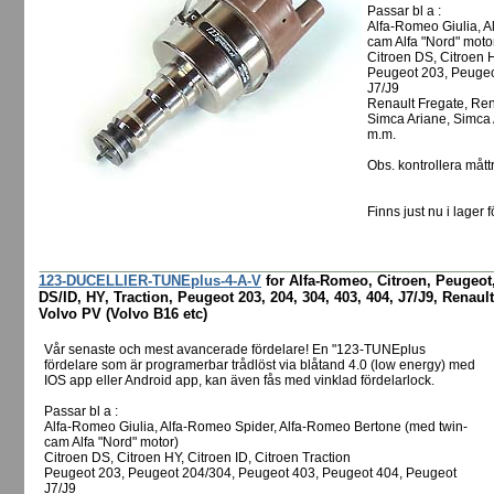
Passar bl a :
Alfa-Romeo Giulia, A
cam Alfa "Nord" moto
Citroen DS, Citroen H
Peugeot 203, Peugeo
J7/J9
Renault Fregate, Rena
Simca Ariane, Simca
m.m.
Obs. kontrollera måttr
Finns just nu i lager f
123-DUCELLIER-TUNEplus-4-A-V
for Alfa-Romeo, Citroen, Peugeot,
DS/ID, HY, Traction, Peugeot 203, 204, 304, 403, 404, J7/J9, Renault
Volvo PV (Volvo B16 etc)
Vår senaste och mest avancerade fördelare! En "123-TUNEplus
fördelare som är programerbar trådlöst via blåtand 4.0 (low energy) med
IOS app eller Android app, kan även fås med vinklad fördelarlock.
Passar bl a :
Alfa-Romeo Giulia, Alfa-Romeo Spider, Alfa-Romeo Bertone (med twin-
cam Alfa "Nord" motor)
Citroen DS, Citroen HY, Citroen ID, Citroen Traction
Peugeot 203, Peugeot 204/304, Peugeot 403, Peugeot 404, Peugeot
J7/J9