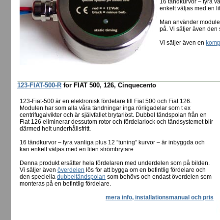
16 tändkurvor – fyra v
enkelt väljas med en li
Man använder modulen 
på. Vi säljer även den
Vi säljer även en
kompl
123-FIAT-500-R
for FIAT 500, 126, Cinquecento
123-Fiat-500 är en elektronisk fördelare till Fiat 500 och Fiat 126.
Modulen har som alla våra tändningar inga rörligadelar som t ex
centrifugalvikter och är självfallet brytarlöst. Dubbel tändspolan från en
Fiat 126 eliminerar dessutom rotor och fördelarlock och tändsystemet blir
därmed helt underhållsfritt.
16 tändkurvor – fyra vanliga plus 12 ”tuning” kurvor – är inbyggda och
kan enkelt väljas med en liten strömbrytare.
Denna produkt ersätter hela fördelaren med underdelen som på bilden.
Vi säljer även
överdelen
lös för att bygga om en befintlig fördelare och
den speciella
dubbeltändspolan
som behövs och endast överdelen som
monteras på en befintlig fördelare.
mera info, installationsmanual och pris