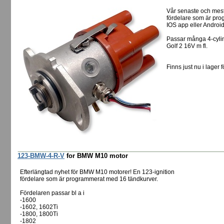
Vår senaste och mes
fördelare som är pro
IOS app eller Androi
Passar många 4-cylin
Golf 2 16V m fl.
Finns just nu i lager f
123-BMW-4-R-V
for BMW M10 motor
Efterlängtad nyhet för BMW M10 motorer! En 123-ignition
fördelare som är programmerat med 16 tändkurver.
Fördelaren passar bl a i
-1600
-1602, 1602Ti
-1800, 1800Ti
-1802