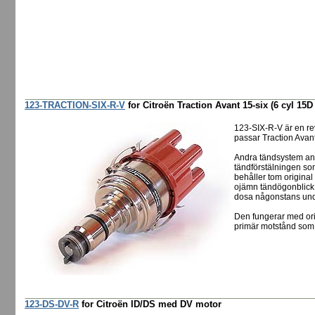
123-TRACTION-SIX-R-V
for Citroën Traction Avant 15-six (6 cyl 15D
123-SIX-R-V är en re
passar Traction Avan
Andra tändsystem anv
tändförstälningen som
behåller tom origina
ojämn tändögonblick t
dosa någonstans und
Den fungerar med ori
primär motstånd som
123-DS-DV-R
for Citroën ID/DS med DV motor