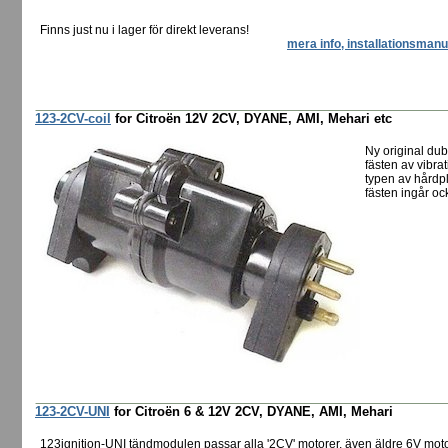
Finns just nu i lager för direkt leverans!
mera info, installationsmanu
123-2CV-coil
for Citroën 12V 2CV, DYANE, AMI, Mehari etc
Ny original dub
fästen av vibr
typen av hårdpl
fästen ingår oc
123-2CV-UNI
for Citroën 6 & 12V 2CV, DYANE, AMI, Mehari
123ignition-UNI tändmodulen passar alla '2CV' motorer, även äldre 6V mot