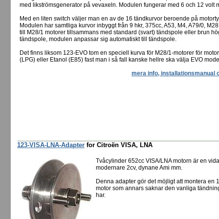
med likströmsgenerator på vevaxeln. Modulen fungerar med 6 och 12 volt m
Med en liten switch väljer man en av de 16 tändkurvor beroende på motorty
Modulen har samtliga kurvor inbyggt från 9 hkr, 375cc, A53, M4, A79/0, M28
till M28/1 motorer tillsammans med standard (svart) tändspole eller brun hö
tändspole, modulen anpassar sig automatiskt till tändspole.
Det finns liksom 123-EVO tom en speciell kurva för M28/1-motorer för moto
(LPG) eller Etanol (E85) fast man i så fall kanske hellre ska välja EVO mode
mera info, installationsmanual 
123-VISA-LNA-Adapter
for Citroën VISA, LNA
Tvåcylinder 652cc VISA/LNA motorn är en vidar
modernare 2cv, dynane Ami mm.
Denna adapter gör det möjligt att montera e
motor som annars saknar den vanliga tändnin
har.