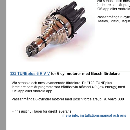
Vår senaste och mes
fördelare som är pro
IOS app eller Androi
Passar många 6-cylin
Healey, Bristol, Jag
123-TUNEplus-6-R-V V
for 6-cyl motorer med Bosch fördelare
Vår senaste och mest avancerade fördelare! En "123-TUNEplus
fördelare som är programerbar trådlöst via blåtand 4.0 (low energy) med
IOS app eller Android app.
Passar många 6-cylinder motorer med Bosch fördelare, bl. a. Volvo B30
Finns just nu i lager för direkt leverans!
mera info, installationsmanual och pris