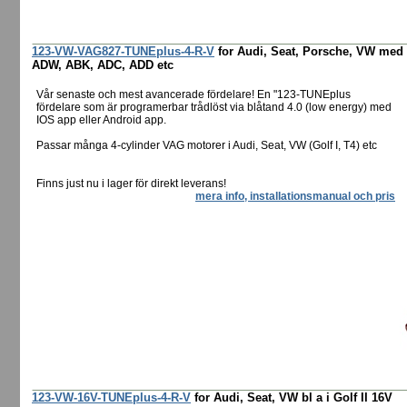
123-VW-VAG827-TUNEplus-4-R-V
for Audi, Seat, Porsche, VW med
ADW, ABK, ADC, ADD etc
Vår senaste och mest avancerade fördelare! En "123-TUNEplus
fördelare som är programerbar trådlöst via blåtand 4.0 (low energy) med
IOS app eller Android app.
Passar många 4-cylinder VAG motorer i Audi, Seat, VW (Golf I, T4) etc
Finns just nu i lager för direkt leverans!
mera info, installationsmanual och pris
123-VW-16V-TUNEplus-4-R-V
for Audi, Seat, VW bl a i Golf II 16V