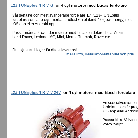
123-TUNEplus-4-R-V G
for 4-cyl motorer med Lucas fördelare
Vår senaste och mest avancerade fördelare! En "123-TUNEplus
fördelare som är programerbar trådlöst via blåtand 4.0 (low energy) med
IOS app eller Android app.
Passar många 4-cylinder motorer med Lucas fördelare, bl. a. Austin,
Land-Rover, Leyland, MG, Mini, Morris, Triumph, Rover etc
Finns just nu i lager för direkt leverans!
mera info, installationsmanual och pris
123-TUNEplus-4-R-V V-24V
for 4-cyl motorer med Bosch fördelare
En specialversion fö
fördelare som är pro
IOS app eller Androi
Passar bl. a. Volvo 
Volvo "Valp".