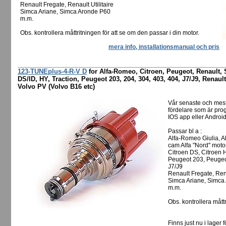
Renault Fregate, Renault Utilitaire
Simca Ariane, Simca Aronde P60
m.m.
Obs. kontrollera måttritningen för att se om den passar i din motor.
mera info, installationsmanual och pris
123-TUNEplus-4-R-V D
for Alfa-Romeo, Citroen, Peugeot, Renault, 
DS/ID, HY, Traction, Peugeot 203, 204, 304, 403, 404, J7/J9, Renault
Volvo PV (Volvo B16 etc)
Vår senaste och mes
fördelare som är pro
IOS app eller Android
Passar bl a :
Alfa-Romeo Giulia, A
cam Alfa "Nord" moto
Citroen DS, Citroen H
Peugeot 203, Peugeo
J7/J9
Renault Fregate, Rena
Simca Ariane, Simca
m.m.
Obs. kontrollera måttr
Finns just nu i lager f