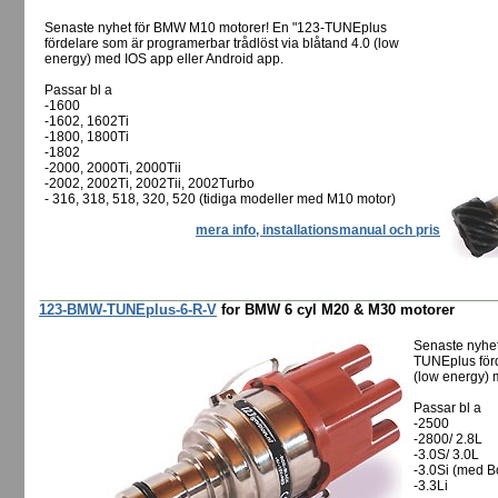
Senaste nyhet för BMW M10 motorer! En "123-TUNEplus
fördelare som är programerbar trådlöst via blåtand 4.0 (low
energy) med IOS app eller Android app.
Passar bl a
-1600
-1602, 1602Ti
-1800, 1800Ti
-1802
-2000, 2000Ti, 2000Tii
-2002, 2002Ti, 2002Tii, 2002Turbo
- 316, 318, 518, 320, 520 (tidiga modeller med M10 motor)
mera info, installationsmanual och pris
123-BMW-TUNEplus-6-R-V
for BMW 6 cyl M20 & M30 motorer
Senaste nyhet
TUNEplus förd
(low energy) 
Passar bl a
-2500
-2800/ 2.8L
-3.0S/ 3.0L
-3.0Si (med B
-3.3Li