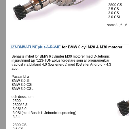
-2800 CS
-2.5 CS
-3.0 CS
-3.0 CSL
samt 3-, 5-, 
123-BMW-TUNEplus-6-R-V-IE
for BMW 6 cyl M20 & M30 motorer
Senaste nyhet för BMW 6 cylinder M30 motorer med D-Jetronic
insprutning! En "123-TUNEplus fördelare som är programerbar
trådlöst via blåtand 4.0 (low energy) med IOS eller Android > 4.3
app.
Passar bl a
BMW 3.0 Si
BMW 3.0 CSi
BMW 3.0 CSL
och dessutom
-2500
-2800/ 2.8L
-3.0S/ 3.0L
-3.0Si (med Bosch L-Jetronic insprutning)
-3.3Li
-2800 CS