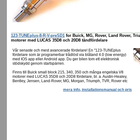
123-TUNEplus-8-R-V-preSD1
for Buick, MG, Rover, Land Rover, Tr
motorer med LUCAS 35D8 och 20D8 tändfördelare
Vår senaste och mest avancerade fördelare! En "123-TUNEplus
fördelare som är programerbar trådlöst via blåtand 4.0 (low energy)
med IOS app eller Android app. Du ger bilen tom ett elektronisk
stödskydd genom startspärren.
Finns till Buick small block 215, 340, 350 och många engelska V8
motorer med LUCAS 35D8 och 20D8 fördelare, bl. a. Austin-Healey,
Bentley, Jensen, Land-Rover, MG, Morgan, Triumph, TVR, Rover etc
mera info, installationsmanual och pris