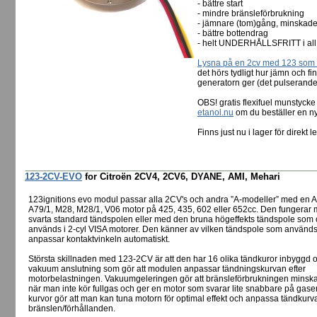
- bättre start
- mindre bränsleförbrukning
- jämnare (tom)gång, minskade
- bättre bottendrag
- helt UNDERHÅLLSFRITT i all 
Lysna på en 2cv med 123 som s
det hörs tydligt hur jämn och f
generatorn ger (det pulserande
OBS! gratis flexifuel munstyc
etanol.nu
om du beställer en 
Finns just nu i lager för direkt 
123-2CV-EVO
for Citroën 2CV4, 2CV6, DYANE, AMI, Mehari
123ignitions evo modul passar alla 2CV's och andra ”A-modeller” med en A
A79/1, M28, M28/1, V06 motor på 425, 435, 602 eller 652cc. Den fungerar
svarta standard tändspolen eller med den bruna högeffekts tändspole som
används i 2-cyl VISA motorer. Den känner av vilken tändspole som använd
anpassar kontaktvinkeln automatiskt.
Största skillnaden med 123-2CV är att den har 16 olika tändkuror inbyggd 
vakuum anslutning som gör att modulen anpassar tändningskurvan efter
motorbelastningen. Vakuumgeleringen gör att bränsleförbrukningen minskar
när man inte kör fullgas och ger en motor som svarar lite snabbare på gase
kurvor gör att man kan tuna motorn för optimal effekt och anpassa tändkurva
bränslen/förhållanden.