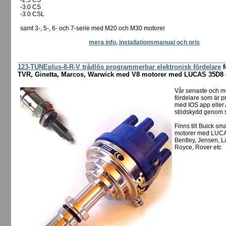
-2.5 CS
-3.0 CS
-3.0 CSL
samt 3-, 5-, 6- och 7-serie med M20 och M30 motorer
mera info, installationsmanual och pris
123-TUNEplus-8-R-V trådlös programmerbar elektronisk fördelare
f
TVR, Ginetta, Marcos, Warwick med V8 motorer med LUCAS 35D8 o
Vår senaste och m
fördelare som är p
med IOS app eller 
stödskydd genom s
Finns till Buick s
motorer med LUCAS
Bentley, Jensen, 
Royce, Rover etc