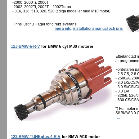
-2000, 2000Ti, 2000Tii
-2002, 2002Ti, 2002Tii, 2002Turbo
- 316, 318, 518, 320, 520 (tidiga modeller med M10 motor)
Finns just nu i lager för direkt leverans!
mera info, installationsmanual och pris
123-BMW-6-R-V
for BMW 6 cyl M30 motorer
Efterlängtad 
är programmer
Fördelaren pas
- 2.5 CS, 2.8 
- 2500/A, 280
- 3.0 L/S/CS/A
- 3.0 Si/CSi/C
- 3.3 L/A
- 320/6, 520/6
- 630 CS/CSA
*) For motor m
Si/ BMW 3.0 C
IE
.
123-BMW-TUNEplus-4-R-V
for BMW M10 motor