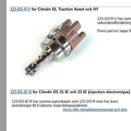
123-DS-R-V
for Citroën ID, Traction Avant och HY
123-DS-R-V har sam
vakumtändförstälning 
Finns just nu i lager f
123-DS-IE-R
for Citroën DS 21 IE och 23 IE (injection electronique)
123-DS-IE-R har samma egenskaper som 123-DS-R men har även
anslutningar till D-jetronic insprutningssystemet.
mera info, installationsmanual och pris