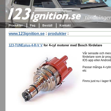
123ignition.se
tändningen 
Produkter
Faq
Beställ
Kontakt
www.123ignition.se
:
produkter
:
123-TUNEplus-4-R-V V
for 4-cyl motorer med Bosch fördelare
Vår senaste och mes
fördelare som är pro
IOS app eller Androi
Passar många 4-cylin
etc
Finns just nu i lager f