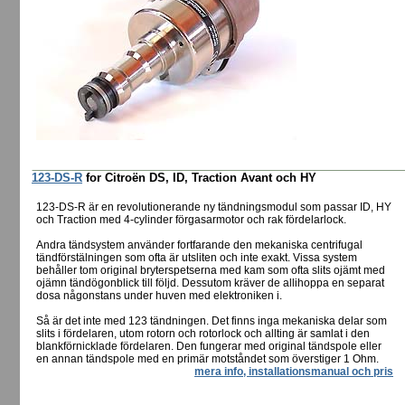
123-DS-R
for Citroën DS, ID, Traction Avant och HY
123-DS-R är en revolutionerande ny tändningsmodul som passar ID, HY
och Traction med 4-cylinder förgasarmotor och rak fördelarlock.
Andra tändsystem använder fortfarande den mekaniska centrifugal
tändförstälningen som ofta är utsliten och inte exakt. Vissa system
behåller tom original bryterspetserna med kam som ofta slits ojämt med
ojämn tändögonblick till följd. Dessutom kräver de allihoppa en separat
dosa någonstans under huven med elektroniken i.
Så är det inte med 123 tändningen. Det finns inga mekaniska delar som
slits i fördelaren, utom rotorn och rotorlock och allting är samlat i den
blankförnicklade fördelaren. Den fungerar med original tändspole eller
en annan tändspole med en primär motståndet som överstiger 1 Ohm.
mera info, installationsmanual och pris