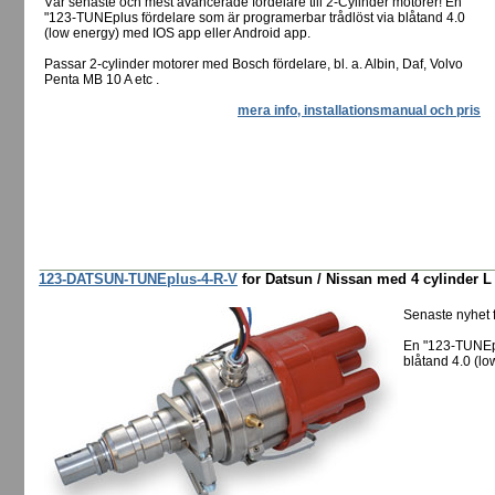
Vår senaste och mest avancerade fördelare till 2-Cylinder motorer! En
"123-TUNEplus fördelare som är programerbar trådlöst via blåtand 4.0
(low energy) med IOS app eller Android app.
Passar 2-cylinder motorer med Bosch fördelare, bl. a. Albin, Daf, Volvo
Penta MB 10 A etc .
mera info, installationsmanual och pris
123-DATSUN-TUNEplus-4-R-V
for Datsun / Nissan med 4 cylinder L
Senaste nyhet
En "123-TUNEpl
blåtand 4.0 (lo