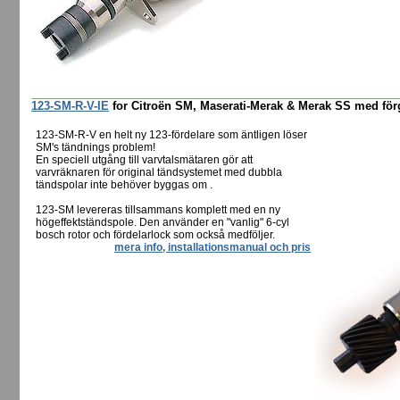
123-SM-R-V-IE
for Citroën SM, Maserati-Merak & Merak SS med förga
123-SM-R-V en helt ny 123-fördelare som äntligen löser
SM's tändnings problem!
En speciell utgång till varvtalsmätaren gör att
varvräknaren för original tändsystemet med dubbla
tändspolar inte behöver byggas om .
123-SM levereras tillsammans komplett med en ny
högeffektständspole. Den använder en "vanlig" 6-cyl
bosch rotor och fördelarlock som också medföljer.
mera info, installationsmanual och pris