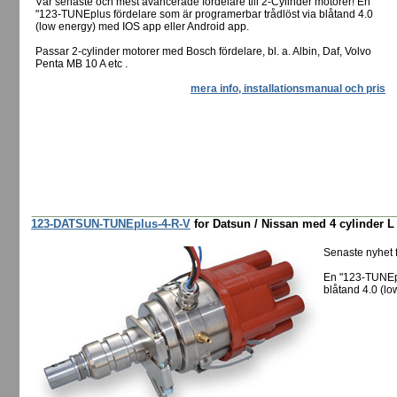
Vår senaste och mest avancerade fördelare till 2-Cylinder motorer! En
"123-TUNEplus fördelare som är programerbar trådlöst via blåtand 4.0
(low energy) med IOS app eller Android app.
Passar 2-cylinder motorer med Bosch fördelare, bl. a. Albin, Daf, Volvo
Penta MB 10 A etc .
mera info, installationsmanual och pris
123-DATSUN-TUNEplus-4-R-V
for Datsun / Nissan med 4 cylinder L
Senaste nyhet
En "123-TUNEpl
blåtand 4.0 (lo