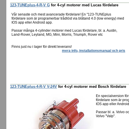
123-TUNEplus-4-R-V G
for 4-cyl motorer med Lucas fördelare
Vår senaste och mest avancerade fördelare! En "123-TUNEplus
fördelare som är programerbar trådlöst via blåtand 4.0 (low energy) med
IOS app eller Android app.
Passar många 4-cylinder motorer med Lucas fördelare, bl. a. Austin,
Land-Rover, Leyland, MG, Mini, Morris, Triumph, Rover etc
Finns just nu i lager för direkt leverans!
mera info, installationsmanual och pris
123-TUNEplus-4-R-V V-24V
for 4-cyl motorer med Bosch fördelare
En specialversion fö
fördelare som är pro
IOS app eller Androi
Passar bl. a. Volvo 
Volvo "Valp".