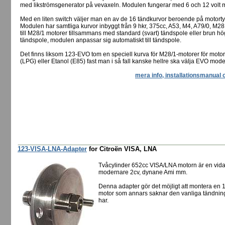
med likströmsgenerator på vevaxeln. Modulen fungerar med 6 och 12 volt m
Med en liten switch väljer man en av de 16 tändkurvor beroende på motorty
Modulen har samtliga kurvor inbyggt från 9 hkr, 375cc, A53, M4, A79/0, M28
till M28/1 motorer tillsammans med standard (svart) tändspole eller brun hö
tändspole, modulen anpassar sig automatiskt till tändspole.
Det finns liksom 123-EVO tom en speciell kurva för M28/1-motorer för moto
(LPG) eller Etanol (E85) fast man i så fall kanske hellre ska välja EVO mode
mera info, installationsmanual 
123-VISA-LNA-Adapter
for Citroën VISA, LNA
Tvåcylinder 652cc VISA/LNA motorn är en vidar
modernare 2cv, dynane Ami mm.
Denna adapter gör det möjligt att montera e
motor som annars saknar den vanliga tändnin
har.