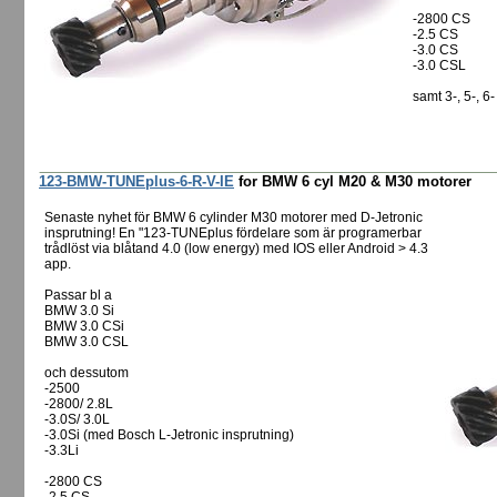
-2800 CS
-2.5 CS
-3.0 CS
-3.0 CSL
samt 3-, 5-, 
123-BMW-TUNEplus-6-R-V-IE
for BMW 6 cyl M20 & M30 motorer
Senaste nyhet för BMW 6 cylinder M30 motorer med D-Jetronic
insprutning! En "123-TUNEplus fördelare som är programerbar
trådlöst via blåtand 4.0 (low energy) med IOS eller Android > 4.3
app.
Passar bl a
BMW 3.0 Si
BMW 3.0 CSi
BMW 3.0 CSL
och dessutom
-2500
-2800/ 2.8L
-3.0S/ 3.0L
-3.0Si (med Bosch L-Jetronic insprutning)
-3.3Li
-2800 CS