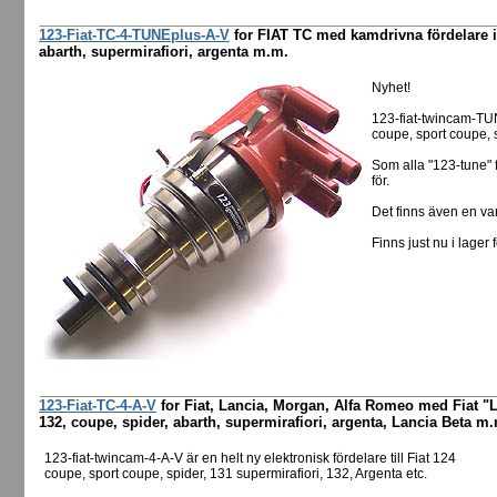
123-Fiat-TC-4-TUNEplus-A-V
for FIAT TC med kamdrivna fördelare i 
abarth, supermirafiori, argenta m.m.
Nyhet!
123-fiat-twincam-TUN
coupe, sport coupe, s
Som alla "123-tune" 
för.
Det finns även en va
Finns just nu i lager 
123-Fiat-TC-4-A-V
for Fiat, Lancia, Morgan, Alfa Romeo med Fiat "L
132, coupe, spider, abarth, supermirafiori, argenta, Lancia Beta m
123-fiat-twincam-4-A-V är en helt ny elektronisk fördelare till Fiat 124
coupe, sport coupe, spider, 131 supermirafiori, 132, Argenta etc.