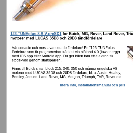
123-TUNEplus-8-R-V-preSD1
for Buick, MG, Rover, Land Rover, Tr
motorer med LUCAS 35D8 och 20D8 tändfördelare
Vår senaste och mest avancerade fördelare! En "123-TUNEplus
fördelare som är programerbar trådlöst via blåtand 4.0 (low energy)
med IOS app eller Android app. Du ger bilen tom ett elektronisk
stödskydd genom startspärren.
Finns till Buick small block 215, 340, 350 och många engelska V8
motorer med LUCAS 35D8 och 20D8 fördelare, bl. a. Austin-Healey,
Bentley, Jensen, Land-Rover, MG, Morgan, Triumph, TVR, Rover etc
mera info, installationsmanual och pris