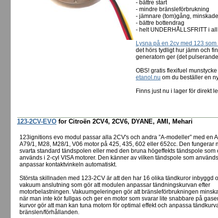
- bättre start
- mindre bränsleförbrukning
- jämnare (tom)gång, minskade
- bättre bottendrag
- helt UNDERHÅLLSFRITT i all 
Lysna på en 2cv med 123 som s
det hörs tydligt hur jämn och f
generatorn ger (det pulserande
OBS! gratis flexifuel munstyc
etanol.nu
om du beställer en 
Finns just nu i lager för direkt 
123-2CV-EVO
for Citroën 2CV4, 2CV6, DYANE, AMI, Mehari
123ignitions evo modul passar alla 2CV's och andra ”A-modeller” med en A
A79/1, M28, M28/1, V06 motor på 425, 435, 602 eller 652cc. Den fungerar
svarta standard tändspolen eller med den bruna högeffekts tändspole som
används i 2-cyl VISA motorer. Den känner av vilken tändspole som använd
anpassar kontaktvinkeln automatiskt.
Största skillnaden med 123-2CV är att den har 16 olika tändkuror inbyggd 
vakuum anslutning som gör att modulen anpassar tändningskurvan efter
motorbelastningen. Vakuumgeleringen gör att bränsleförbrukningen minskar
när man inte kör fullgas och ger en motor som svarar lite snabbare på gase
kurvor gör att man kan tuna motorn för optimal effekt och anpassa tändkurva
bränslen/förhållanden.