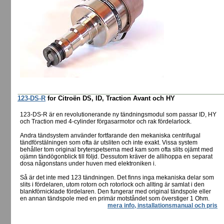
123-DS-R
for Citroën DS, ID, Traction Avant och HY
123-DS-R är en revolutionerande ny tändningsmodul som passar ID, HY
och Traction med 4-cylinder förgasarmotor och rak fördelarlock.
Andra tändsystem använder fortfarande den mekaniska centrifugal
tändförstälningen som ofta är utsliten och inte exakt. Vissa system
behåller tom original bryterspetserna med kam som ofta slits ojämt med
ojämn tändögonblick till följd. Dessutom kräver de allihoppa en separat
dosa någonstans under huven med elektroniken i.
Så är det inte med 123 tändningen. Det finns inga mekaniska delar som
slits i fördelaren, utom rotorn och rotorlock och allting är samlat i den
blankförnicklade fördelaren. Den fungerar med original tändspole eller
en annan tändspole med en primär motståndet som överstiger 1 Ohm.
mera info, installationsmanual och pris