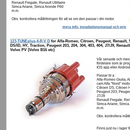
Renault Fregate, Renault Utilitaire
Simca Ariane, Simca Aronde P60
m.m.
Obs. kontrollera måttritningen för att se om den passar i din motor.
mera info, installationsmanual och pris
123-TUNEplus-4-R-V D
for Alfa-Romeo, Citroen, Peugeot, Renault, 
DS/ID, HY, Traction, Peugeot 203, 204, 304, 403, 404, J7/J9, Renault
Volvo PV (Volvo B16 etc)
Vår senaste och mes
fördelare som är pro
IOS app eller Android
Passar bl a :
Alfa-Romeo Giulia, A
cam Alfa "Nord" moto
Citroen DS, Citroen H
Peugeot 203, Peugeo
J7/J9
Renault Fregate, Rena
Simca Ariane, Simca
m.m.
Obs. kontrollera måttr
Finns just nu i lager f