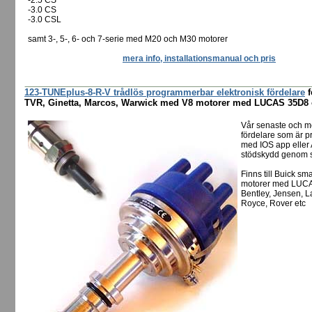
-2.5 CS
-3.0 CS
-3.0 CSL
samt 3-, 5-, 6- och 7-serie med M20 och M30 motorer
mera info, installationsmanual och pris
123-TUNEplus-8-R-V trådlös programmerbar elektronisk fördelare
f
TVR, Ginetta, Marcos, Warwick med V8 motorer med LUCAS 35D8 o
Vår senaste och m
fördelare som är p
med IOS app eller 
stödskydd genom s
Finns till Buick s
motorer med LUCAS
Bentley, Jensen, 
Royce, Rover etc