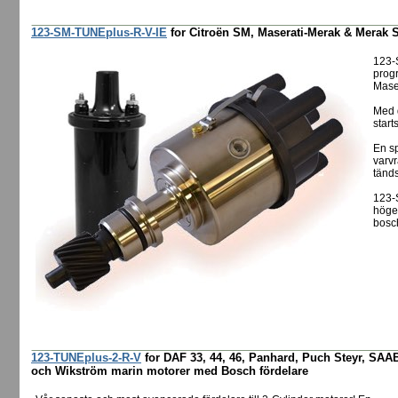
123-SM-TUNEplus-R-V-IE
for Citroën SM, Maserati-Merak & Merak S
123-
progr
Mase
Med d
start
En sp
varv
tänd
123-
högef
bosch
123-TUNEplus-2-R-V
for DAF 33, 44, 46, Panhard, Puch Steyr, SAAB
och Wikström marin motorer med Bosch fördelare