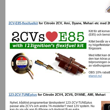
2CV-E85-flexifuelkit
for Citroën 2CV, Ami, Dyane, Mehari etc med 26
Kitt för att konv
(E85) och bensi
Kittet består a
ny högeffektstän
förgasare.
Med kittet kan d
den kan köras på
bilprovningen o
av växthusgaser,
OBS 10% rabatt 
etanol.nu!
123-2CV-TUNEplus
for Citroën 2CV4, 2CV6, DYANE, AMI, Mehari
Nyhet, trådlöst programerbar tändsystem! 123-2CV-TUNEplus
passar alla 2CV's och andra ?A-modeller? med 12V system. Nu
kan du via vår app fö iPhone och Android få en extra