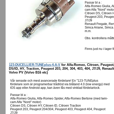
Passar bl a :
Alfa-Romeo Giulia, A
cam Alfa "Nord" moto
Citroen DS, Citroen H
Peugeot 203, Peugeo
J7/J9
Renault Fregate, Rena
Simca Ariane, Simca
m.m.
Obs. kontrollera måttr
Finns just nu i lager f
123-DUCELLIER-TUNEplus-4-A-V
for Alfa-Romeo, Citroen, Peugeot,
DS/ID, HY, Traction, Peugeot 203, 204, 304, 403, 404, J7/J9, Renault
Volvo PV (Volvo B16 etc)
Vår senaste och mest avancerade fördelare! En "123-TUNEplus
fördelare som är programerbar trådlöst via blåtand 4.0 (low energy) med
IOS app eller Android app, kan även fås med vinklad fördelarlock.
Passar bl a :
Alfa-Romeo Giulia, Alfa-Romeo Spider, Alfa-Romeo Bertone (med twin-
cam Alfa "Nord" motor)
Citroen DS, Citroen HY, Citroen ID, Citroen Traction
Peugeot 203, Peugeot 204/304, Peugeot 403, Peugeot 404, Peugeot
J7/J9