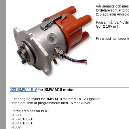
Vår senaste och mes
fördelare som är pro
IOS app eller Androi
Passar många 4-cylin
Golf 2 16V m fl.
Finns just nu i lager f
123-BMW-4-R-V
for BMW M10 motor
Efterlängtad nyhet för BMW M10 motorer! En 123-ignition
fördelare som är programmerat med 16 tändkurver.
Fördelaren passar bl a i
-1600
-1602, 1602Ti
-1800, 1800Ti
-1802