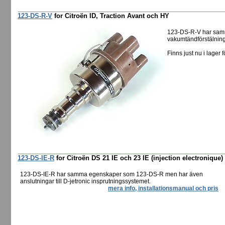
123-DS-R-V
for Citroën ID, Traction Avant och HY
123-DS-R-V har sam
vakumtändförstälning 
Finns just nu i lager f
123-DS-IE-R
for Citroën DS 21 IE och 23 IE (injection electronique)
123-DS-IE-R har samma egenskaper som 123-DS-R men har även
anslutningar till D-jetronic insprutningssystemet.
mera info, installationsmanual och pris