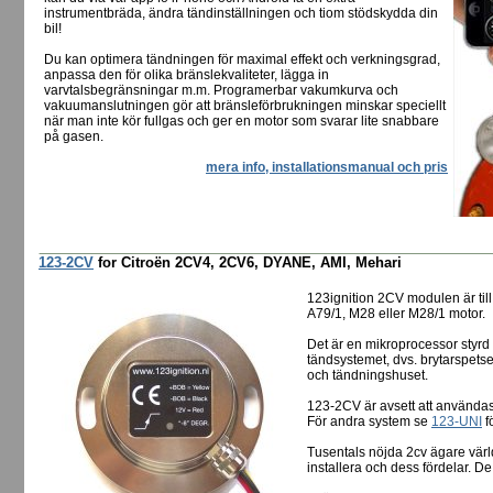
instrumentbräda, ändra tändinställningen och tiom stödskydda din
bil!
Du kan optimera tändningen för maximal effekt och verkningsgrad,
anpassa den för olika bränslekvaliteter, lägga in
varvtalsbegränsningar m.m. Programerbar vakumkurva och
vakuumanslutningen gör att bränsleförbrukningen minskar speciellt
när man inte kör fullgas och ger en motor som svarar lite snabbare
på gasen.
mera info, installationsmanual och pris
123-2CV
for Citroën 2CV4, 2CV6, DYANE, AMI, Mehari
123ignition 2CV modulen är til
A79/1, M28 eller M28/1 motor.
Det är en mikroprocessor styrd 
tändsystemet, dvs. brytarspetser
och tändningshuset.
123-2CV är avsett att använda
För andra system se
123-UNI
f
Tusentals nöjda 2cv ägare värl
installera och dess fördelar. De