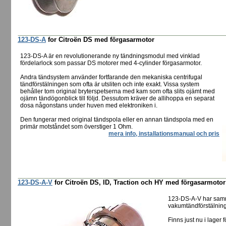
123-DS-A
for Citroën DS med förgasarmotor
123-DS-A är en revolutionerande ny tändningsmodul med vinklad
fördelarlock som passar DS motorer med 4-cylinder förgasarmotor.
Andra tändsystem använder fortfarande den mekaniska centrifugal
tändförstälningen som ofta är utsliten och inte exakt. Vissa system
behåller tom original bryterspetserna med kam som ofta slits ojämt med
ojämn tändögonblick till följd. Dessutom kräver de allihoppa en separat
dosa någonstans under huven med elektroniken i.
Den fungerar med original tändspola eller en annan tändspola med en
primär motståndet som överstiger 1 Ohm.
mera info, installationsmanual och pris
123-DS-A-V
for Citroën DS, ID, Traction och HY med förgasarmoto
123-DS-A-V har sam
vakumtändförstälning 
Finns just nu i lager f