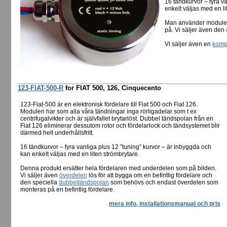
16 tändkurvor – fyra v
enkelt väljas med en li
Man använder modulen 
på. Vi säljer även den
Vi säljer även en
kompl
123-FIAT-500-R
for FIAT 500, 126, Cinquecento
123-Fiat-500 är en elektronisk fördelare till Fiat 500 och Fiat 126.
Modulen har som alla våra tändningar inga rörligadelar som t ex
centrifugalvikter och är självfallet brytarlöst. Dubbel tändspolan från en
Fiat 126 eliminerar dessutom rotor och fördelarlock och tändsystemet blir
därmed helt underhållsfritt.
16 tändkurvor – fyra vanliga plus 12 ”tuning” kurvor – är inbyggda och
kan enkelt väljas med en liten strömbrytare.
Denna produkt ersätter hela fördelaren med underdelen som på bilden.
Vi säljer även
överdelen
lös för att bygga om en befintlig fördelare och
den speciella
dubbeltändspolan
som behövs och endast överdelen som
monteras på en befintlig fördelare.
mera info, installationsmanual och pris