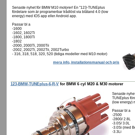
Senaste nyhet för BMW M10 motorer! En "123-TUNEplus
fördelare som är programerbar trådlöst via blåtand 4.0 (low
energy) med IOS app eller Android app.
Passar bl a
-1600
-1602, 1602Ti
-1800, 1800Ti
-1802
-2000, 2000Ti, 2000Tii
-2002, 2002Ti, 2002Tii, 2002Turbo
- 316, 318, 518, 320, 520 (tidiga modeller med M10 motor)
mera info, installationsmanual och pris
123-BMW-TUNEplus-6-R-V
for BMW 6 cyl M20 & M30 motorer
Senaste nyhet
TUNEplus förd
(low energy) 
Passar bl a
-2500
-2800/ 2.8L
-3.0S/ 3.0L
-3.0Si (med B
-3.3Li