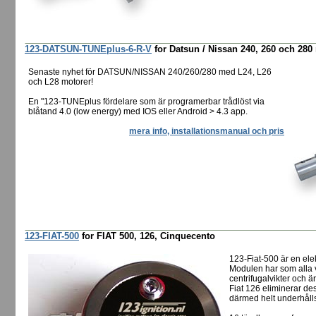
123-DATSUN-TUNEplus-6-R-V
for Datsun / Nissan 240, 260 och 28
Senaste nyhet för DATSUN/NISSAN 240/260/280 med L24, L26
och L28 motorer!
En "123-TUNEplus fördelare som är programerbar trådlöst via
blåtand 4.0 (low energy) med IOS eller Android > 4.3 app.
mera info, installationsmanual och pris
123-FIAT-500
for FIAT 500, 126, Cinquecento
123-Fiat-500 är en elek
Modulen har som alla v
centrifugalvikter och ä
Fiat 126 eliminerar de
därmed helt underhållsf