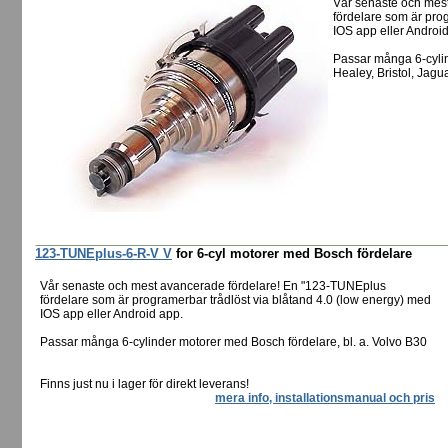
Vår senaste och mes
fördelare som är pro
IOS app eller Androi
Passar många 6-cylin
Healey, Bristol, Jag
123-TUNEplus-6-R-V V
for 6-cyl motorer med Bosch fördelare
Vår senaste och mest avancerade fördelare! En "123-TUNEplus
fördelare som är programerbar trådlöst via blåtand 4.0 (low energy) med
IOS app eller Android app.
Passar många 6-cylinder motorer med Bosch fördelare, bl. a. Volvo B30
Finns just nu i lager för direkt leverans!
mera info, installationsmanual och pris