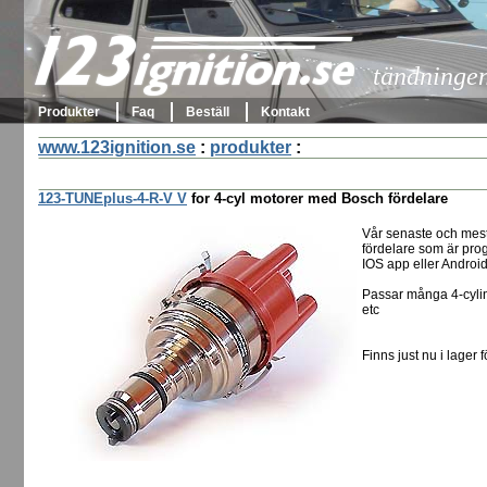
123ignition.se
tändningen 
Produkter
Faq
Beställ
Kontakt
www.123ignition.se
:
produkter
:
123-TUNEplus-4-R-V V
for 4-cyl motorer med Bosch fördelare
Vår senaste och mes
fördelare som är pro
IOS app eller Androi
Passar många 4-cylin
etc
Finns just nu i lager f