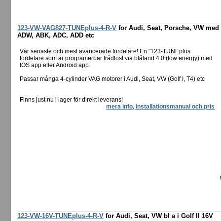
123-VW-VAG827-TUNEplus-4-R-V
for Audi, Seat, Porsche, VW med
ADW, ABK, ADC, ADD etc
Vår senaste och mest avancerade fördelare! En "123-TUNEplus
fördelare som är programerbar trådlöst via blåtand 4.0 (low energy) med
IOS app eller Android app.
Passar många 4-cylinder VAG motorer i Audi, Seat, VW (Golf I, T4) etc
Finns just nu i lager för direkt leverans!
mera info, installationsmanual och pris
123-VW-16V-TUNEplus-4-R-V
for Audi, Seat, VW bl a i Golf II 16V