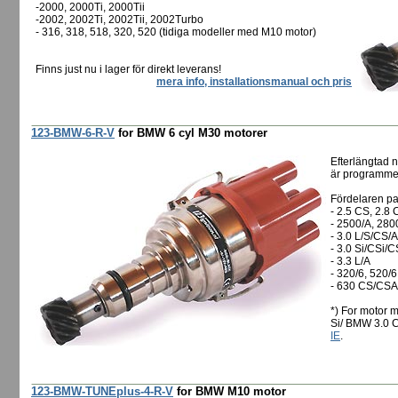
-2000, 2000Ti, 2000Tii
-2002, 2002Ti, 2002Tii, 2002Turbo
- 316, 318, 518, 320, 520 (tidiga modeller med M10 motor)
Finns just nu i lager för direkt leverans!
mera info, installationsmanual och pris
123-BMW-6-R-V
for BMW 6 cyl M30 motorer
Efterlängtad 
är programmer
Fördelaren pas
- 2.5 CS, 2.8 
- 2500/A, 280
- 3.0 L/S/CS/A
- 3.0 Si/CSi/C
- 3.3 L/A
- 320/6, 520/6
- 630 CS/CSA
*) For motor m
Si/ BMW 3.0 C
IE
.
123-BMW-TUNEplus-4-R-V
for BMW M10 motor