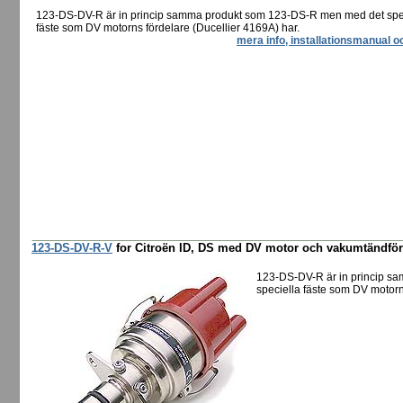
123-DS-DV-R är in princip samma produkt som 123-DS-R men med det spe
fäste som DV motorns fördelare (Ducellier 4169A) har.
mera info, installationsmanual o
123-DS-DV-R-V
for Citroën ID, DS med DV motor och vakumtändför
123-DS-DV-R är in princip 
speciella fäste som DV motorn