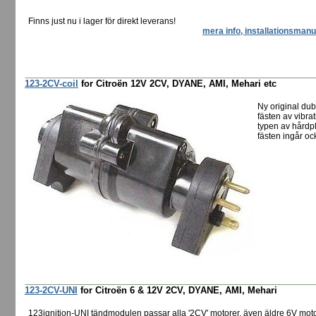
Finns just nu i lager för direkt leverans!
mera info, installationsmanu
123-2CV-coil
for Citroën 12V 2CV, DYANE, AMI, Mehari etc
Ny original dub
fästen av vibr
typen av hårdpl
fästen ingår oc
123-2CV-UNI
for Citroën 6 & 12V 2CV, DYANE, AMI, Mehari
123ignition-UNI tändmodulen passar alla '2CV' motorer, även äldre 6V mot