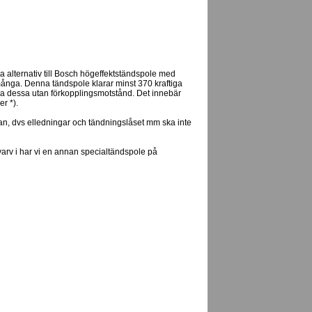
 alternativ till Bosch högeffektständspole med
många. Denna tändspole klarar minst 370 kraftiga
iva dessa utan förkopplingsmotstånd. Det innebär
r *).
lan, dvs elledningar och tändningslåset mm ska inte
arv i har vi en annan specialtändspole på