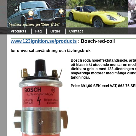
Products
Faq
Order
Contact
www.123ignition.se/products
:
Bosch-red-coil
for universal användning och tävlingsbruk
Bosch röda högeffektständspole, art
ett klassiskt utseende men är en mod
tänkbara gnista med 123-tändningen o
högvarviga motorer med många cilind
tändningar.
Price 691,00 SEK excl VAT, 863,75 S