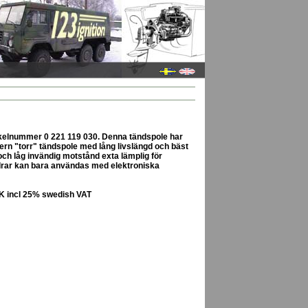
ikelnummer 0 221 119 030. Denna tändspole har
ern "torr" tändspole med lång livslängd och bäst
ch låg invändig motstånd exta lämplig för
rar kan bara användas med elektroniska
EK incl 25% swedish VAT