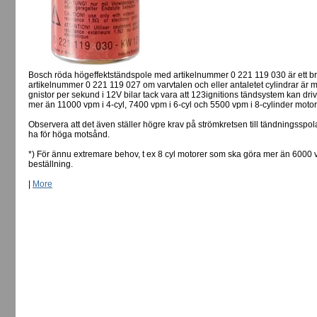
Bosch röda högeffektständspole med artikelnummer 0 221 119 030 är ett bra
artikelnummer 0 221 119 027 om varvtalen och eller antaletet cylindrar är 
gnistor per sekund i 12V bilar tack vara att 123ignitions tändsystem kan dr
mer än 11000 vpm i 4-cyl, 7400 vpm i 6-cyl och 5500 vpm i 8-cylinder motore
Observera att det även ställer högre krav på strömkretsen till tändningsspo
ha för höga motsånd.
*) För ännu extremare behov, t ex 8 cyl motorer som ska göra mer än 6000 v
beställning.
|
More