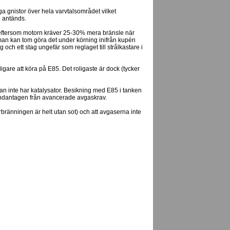
 gnistor över hela varvtalsområdet vilket
n antänds.
n eftersom motorn kräver 25-30% mera bränsle när
h man kan tom göra det under körning inifrån kupén
 och ett stag ungefär som reglaget till strålkastare i
gare att köra på E85. Det roligaste är dock (tycker
an inte har katalysator. Besikning med E85 i tanken
undantagen från avancerade avgaskrav.
rbränningen är helt utan sot) och att avgaserna inte