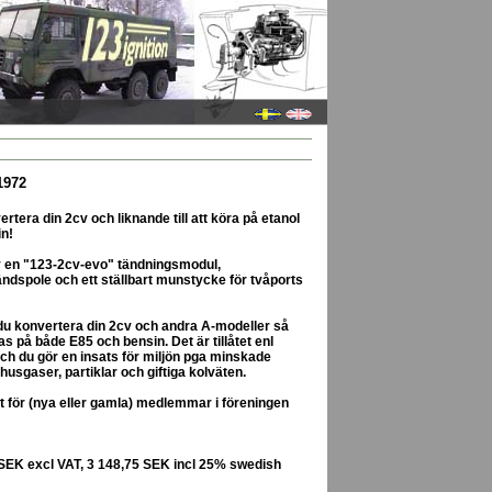
1972
vertera din 2cv och liknande till att köra på etanol
in!
av en "123-2cv-evo" tändningsmodul,
ndspole och ett ställbart munstycke för tvåports
 du konvertera din 2cv och andra A-modeller så
as på både E85 och bensin. Det är tillåtet enl
ch du gör en insats för miljön pga minskade
husgaser, partiklar och giftiga kolväten.
 för (nya eller gamla) medlemmar i föreningen
 SEK excl VAT, 3 148,75 SEK incl 25% swedish