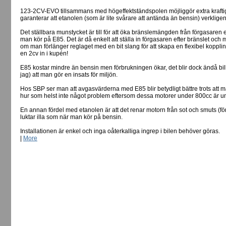
123-2CV-EVO tillsammans med högeffektständspolen möjliggör extra kraftiga
garanterar att etanolen (som är lite svårare att antända än bensin) verklige
Det ställbara munstycket är till för att öka bränslemängden från förgasare
man kör på E85. Det är då enkelt att ställa in förgasaren efter bränslet oc
om man förlänger reglaget med en bit slang för att skapa en flexibel koppling
en 2cv in i kupén!
E85 kostar mindre än bensin men förbrukningen ökar, det blir dock ändå billi
jag) att man gör en insats för miljön.
Hos SBP ser man att avgasvärderna med E85 blir betydligt bättre trots att m
hur som helst inte något problem eftersom dessa motorer under 800cc är 
En annan fördel med etanolen är att det renar motorn från sot och smuts (fö
luktar illa som när man kör på bensin.
Installationen är enkel och inga oåterkalliga ingrep i bilen behöver göras.
|
More