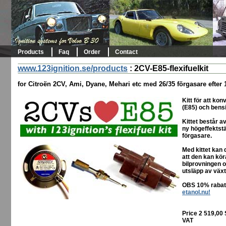
Products
Faq
Order
Contact
www.123ignition.se/products
:
2CV-E85-flexifuelkit
for Citroën 2CV, Ami, Dyane, Mehari etc med 26/35 förgasare efter 
Kitt för att kon
(E85) och bens
Kittet består 
ny högeffektstä
förgasare.
Med kittet kan
att den kan kör
bilprovningen o
utsläpp av växt
OBS 10% rabatt
etanol.nu!
Price 2 519,00
VAT