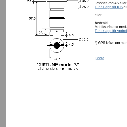
iPhone/iPod 4S eller
Tune+ app för IOS
dir
eller:
Android
Mobil/surfplatta med 
Tune+ app för Andro
*) GPS krävs om man
|
More