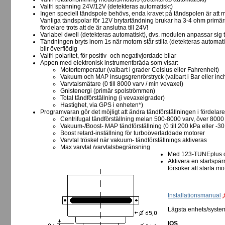
Valfri spänning 24V/12V (detekteras automatiskt)
Ingen speciell tändspole behövs, enda kravet på tändspolen är att
Vanliga tändspolar för 12V brytartändning brukar ha 3-4 ohm prim
fördelare trots att de är anslutna till 24V!
Variabel dwell (detekteras automatiskt), dvs. modulen anpassar sig 
Tändningen bryts inom 1s när motorn står stilla (detekteras automa
blir överflödig
Valfri polaritet, för positiv- och negativjordade bilar
Appen med elektronisk instrumentbräda som visar:
Motortemperatur (valbart i grader Celsius eller Fahrenheit)
Vakuum och MAP insugsgrenrörstryck (valbart i Bar eller inc
Varvtalsmätare (0 till 8000 varv / min vevaxel)
Gnistenergi (primär spolströmmen)
Total tändförställning (i vevaxelgrader)
Hastighet, via GPS i enheten*)
Programvaran gör det möjligt att ändra tändförställningen i fördelaren
Centrifugal tändförställning melan 500-8000 varv, över 8000
Vakuum-/Boost- MAP tändförställning (0 till 200 kPa eller -30 i
Boost retard-inställning för turboöverladdade motorer
Varvtal tröskel när vakuum- tändförställnings aktiveras
Max varvtal /varvtalsbegränsning
Med 123-TUNEplus o
Aktivera en startspär
försöker att starta m
Installationsmanual
Lägsta enhets/syste
IOS