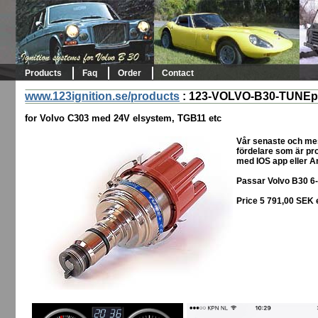
Products
Faq
Order
Contact
www.123ignition.se/products
:
123-VOLVO-B30-TUNEpl
for Volvo C303 med 24V elsystem, TGB11 etc
Vår senaste och me
fördelare som är pro
med IOS app eller A
Passar Volvo B30 6-
Price 5 791,00 SEK 