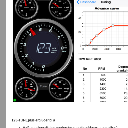
123-TUNEplus erbjuder bl a
Valfri rotationsrikning medurs/moturs (detekteras automatiskt)