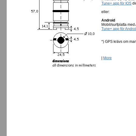
Tune+ app för IOS
dir
eller:
Android
Mobil/surfplatta med 
Tune+ app för Andro
*) GPS krävs om man
|
More