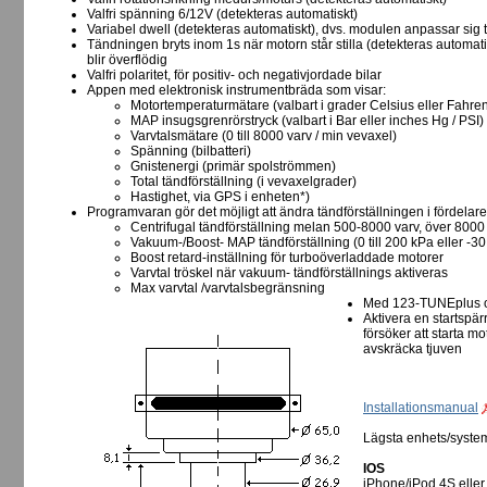
Valfri spänning 6/12V (detekteras automatiskt)
Variabel dwell (detekteras automatiskt), dvs. modulen anpassar sig 
Tändningen bryts inom 1s när motorn står stilla (detekteras automa
blir överflödig
Valfri polaritet, för positiv- och negativjordade bilar
Appen med elektronisk instrumentbräda som visar:
Motortemperaturmätare (valbart i grader Celsius eller Fahren
MAP insugsgrenrörstryck (valbart i Bar eller inches Hg / PSI)
Varvtalsmätare (0 till 8000 varv / min vevaxel)
Spänning (bilbatteri)
Gnistenergi (primär spolströmmen)
Total tändförställning (i vevaxelgrader)
Hastighet, via GPS i enheten*)
Programvaran gör det möjligt att ändra tändförställningen i fördelare
Centrifugal tändförställning melan 500-8000 varv, över 8000
Vakuum-/Boost- MAP tändförställning (0 till 200 kPa eller -30 i
Boost retard-inställning för turboöverladdade motorer
Varvtal tröskel när vakuum- tändförställnings aktiveras
Max varvtal /varvtalsbegränsning
Med 123-TUNEplus o
Aktivera en startspär
försöker att starta mo
avskräcka tjuven
Installationsmanual
Lägsta enhets/syste
IOS
iPhone/iPod 4S eller