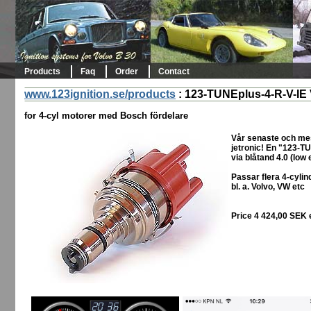
Products
Faq
Order
Contact
www.123ignition.se/products
:
123-TUNEplus-4-R-V-IE
for 4-cyl motorer med Bosch fördelare
Vår senaste och mes
jetronic! En "123-T
via blåtand 4.0 (low
Passar flera 4-cyli
bl. a. Volvo, VW etc
Price 4 424,00 SEK 