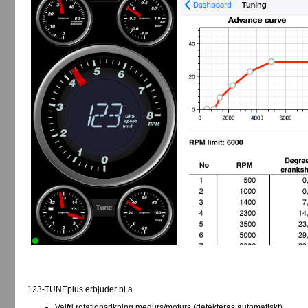
123-TUNEplus erbjuder bl a
Valfri rotationsrikning medurs/moturs (detekteras automatiskt)