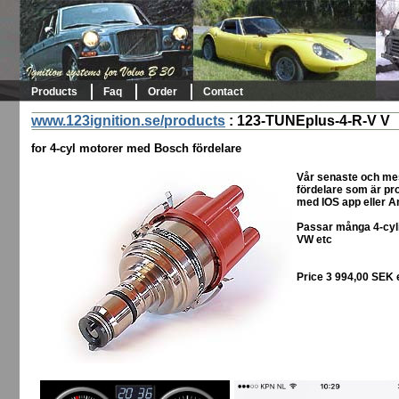
Products
Faq
Order
Contact
www.123ignition.se/products
:
123-TUNEplus-4-R-V V
for 4-cyl motorer med Bosch fördelare
Vår senaste och me
fördelare som är pro
med IOS app eller A
Passar många 4-cyli
VW etc
Price 3 994,00 SEK 