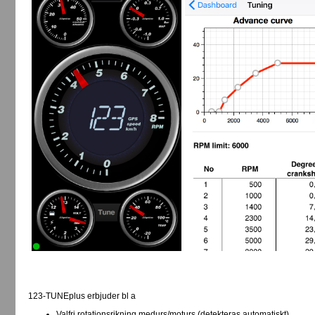
123-TUNEplus erbjuder bl a
Valfri rotationsrikning medurs/moturs (detekteras automatiskt)