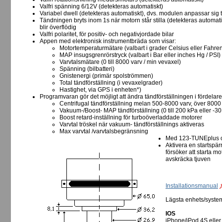
Valfri spänning 6/12V (detekteras automatiskt)
Variabel dwell (detekteras automatiskt), dvs. modulen anpassar sig 
Tändningen bryts inom 1s när motorn står stilla (detekteras automa
blir överflödig
Valfri polaritet, för positiv- och negativjordade bilar
Appen med elektronisk instrumentbräda som visar:
Motortemperaturmätare (valbart i grader Celsius eller Fahren
MAP insugsgrenrörstryck (valbart i Bar eller inches Hg / PSI)
Varvtalsmätare (0 till 8000 varv / min vevaxel)
Spänning (bilbatteri)
Gnistenergi (primär spolströmmen)
Total tändförställning (i vevaxelgrader)
Hastighet, via GPS i enheten*)
Programvaran gör det möjligt att ändra tändförställningen i fördelare
Centrifugal tändförställning melan 500-8000 varv, över 8000
Vakuum-/Boost- MAP tändförställning (0 till 200 kPa eller -30 i
Boost retard-inställning för turboöverladdade motorer
Varvtal tröskel när vakuum- tändförställnings aktiveras
Max varvtal /varvtalsbegränsning
Med 123-TUNEplus o
Aktivera en startspär
försöker att starta mo
avskräcka tjuven
Installationsmanual
Lägsta enhets/syste
IOS
iPhone/iPod 4S eller