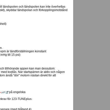
till tändspolen och tändspolen kan inte överhettas
tiskt), skyddar tändspolan och förkopplingsmotstånd
heit)
n.
 vpm är tändförställningen konstant
nHg till 15 psi)
ch tillhörande appen kan man dessutom:
r med kodlås. När startspärren är aktiv och någon
torn ändå "dör" motorn nästan direkt för att
på engelska
mkrav för 123-TUNEplus:
 senare (med blåtand 4)