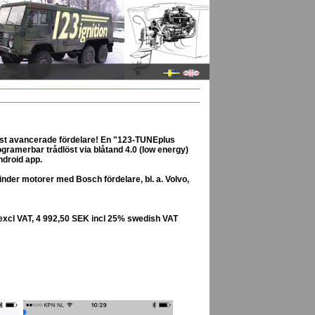
st avancerade fördelare! En "123-TUNEplus
gramerbar trådlöst via blåtand 4.0 (low energy)
ndroid app.
nder motorer med Bosch fördelare, bl. a. Volvo,
excl VAT, 4 992,50 SEK incl 25% swedish VAT