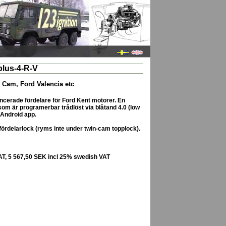
lus-4-R-V
n Cam, Ford Valencia etc
cerade fördelare för Ford Kent motorer. En
om är programerbar trådlöst via blåtand 4.0 (low
 Android app.
fördelarlock (ryms inte under twin-cam topplock).
AT, 5 567,50 SEK incl 25% swedish VAT