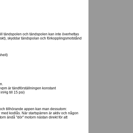
till tändspolen och tändspolen kan inte överhettas
tiskt), skyddar tändspolan och förkopplingsmotstånd
heit)
n.
 vpm är tändförställningen konstant
nHg till 15 psi)
ch tillhörande appen kan man dessutom:
r med kodlås. När startspärren är aktiv och någon
torn ändå "dör" motorn nästan direkt för att