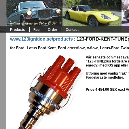
Products
Faq
Order
Contact
www.123ignition.se/products
:
123-FORD-KENT-TUNEp
for Ford, Lotus Ford Kent, Ford crossflow, x-flow, Lotus-Ford Twi
Vår senaste och mest avan
"123-TUNEplus fördelare s
energy) med IOS app eller
Utföring med vanlig "rak" 
Fördelaräste medföljer.
Price 4 454,00 SEK excl V