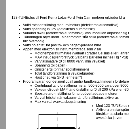
123-TUNEplus till Ford Kent / Lotus-Ford Twin Cam motorer erbjuder bl a
Valfri rotationsrikning medurs/moturs (detekteras automatiskt)
Valfri spänning 6/12V (detekteras automatiskt)
Variabel dwell (detekteras automatiskt), dvs. modulen anpassar sig 
Tändningen bryts inom 1s när motorn står stilla (detekteras automa
blir överflödig
Valfri polaritet, för positiv- och negativjordade bilar
Appen med elektronisk instrumentbräda som visar:
Motortemperaturmätare (valbart i grader Celsius eller Fahren
MAP insugsgrenrörstryck (valbart i Bar eller inches Hg / PSI)
Varvtalsmätare (0 till 8000 varv / min vevaxel)
Spänning (bilbatteri)
Gnistenergi (primär spolströmmen)
Total tändförställning (i vevaxelgrader)
Hastighet, via GPS i enheten*)
Programvaran gör det möjligt att ändra tändförställningen i fördelare
Centrifugal tändförställning melan 500-8000 varv, över 8000
Vakuum-/Boost- MAP tändförställning (0 till 200 kPa eller -30 i
Boost retard-inställning för turboöverladdade motorer
Varvtal tröskel när vakuum- tändförställnings aktiveras
Max varvtal /varvtalsbegränsning
Med 123-TUNEplus o
Aktivera en startspär
försöker att starta mo
avskräcka tjuven