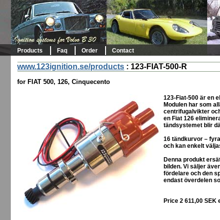
Products
Faq
Order
Contact
www.123ignition.se/products
:
123-FIAT-500-R
for FIAT 500, 126, Cinquecento
123-Fiat-500 är en el
Modulen har som alla
centrifugalvikter och
en Fiat 126 elimine
tändsystemet blir dä
16 tändkurvor – fyra
och kan enkelt välja
Denna produkt ersät
bilden. Vi säljer äve
fördelare och den s
endast överdelen so
Price 2 611,00 SEK 