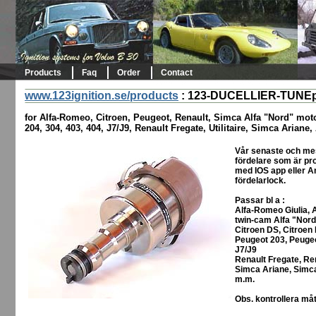
Products
Faq
Order
Contact
www.123ignition.se/products
:
123-DUCELLIER-TUNEp
for Alfa-Romeo, Citroen, Peugeot, Renault, Simca Alfa "Nord" moto
204, 304, 403, 404, J7/J9, Renault Fregate, Utilitaire, Simca Arian
Vår senaste och me
fördelare som är pro
med IOS app eller A
fördelarlock.
Passar bl a :
Alfa-Romeo Giulia,
twin-cam Alfa "Nord
Citroen DS, Citroen 
Peugeot 203, Peugeo
J7/J9
Renault Fregate, Ren
Simca Ariane, Simc
m.m.
Obs. kontrollera måt