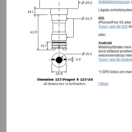
Installationsmanual
Lägsta enhets/syste
IOS
iPhone/iPod 4S eller
Tune+ app för IOS
dir
eller:
Android
Mobil/surfplatta med 
dock blåtand proble
rekommenderas inte
Tune+ app för Andro
*) GPS krävs om man
|
More