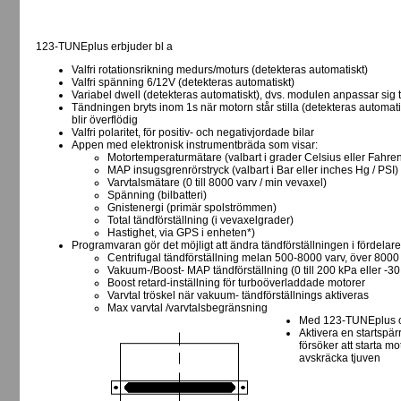
123-TUNEplus erbjuder bl a
Valfri rotationsrikning medurs/moturs (detekteras automatiskt)
Valfri spänning 6/12V (detekteras automatiskt)
Variabel dwell (detekteras automatiskt), dvs. modulen anpassar sig 
Tändningen bryts inom 1s när motorn står stilla (detekteras automa
blir överflödig
Valfri polaritet, för positiv- och negativjordade bilar
Appen med elektronisk instrumentbräda som visar:
Motortemperaturmätare (valbart i grader Celsius eller Fahren
MAP insugsgrenrörstryck (valbart i Bar eller inches Hg / PSI)
Varvtalsmätare (0 till 8000 varv / min vevaxel)
Spänning (bilbatteri)
Gnistenergi (primär spolströmmen)
Total tändförställning (i vevaxelgrader)
Hastighet, via GPS i enheten*)
Programvaran gör det möjligt att ändra tändförställningen i fördelare
Centrifugal tändförställning melan 500-8000 varv, över 8000
Vakuum-/Boost- MAP tändförställning (0 till 200 kPa eller -30 i
Boost retard-inställning för turboöverladdade motorer
Varvtal tröskel när vakuum- tändförställnings aktiveras
Max varvtal /varvtalsbegränsning
Med 123-TUNEplus o
Aktivera en startspär
försöker att starta mo
avskräcka tjuven