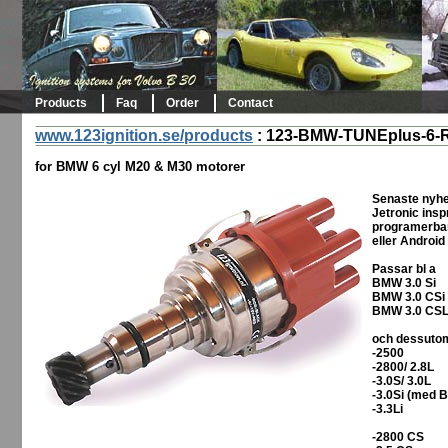
Products
Faq
Order
Contact
www.123ignition.se/products
:
123-BMW-TUNEplus-6-R
for BMW 6 cyl M20 & M30 motorer
Senaste nyhe
Jetronic ins
programerbar 
eller Android 
Passar bl a
BMW 3.0 Si
BMW 3.0 CSi
BMW 3.0 CS
och dessuto
-2500
-2800/ 2.8L
-3.0S/ 3.0L
-3.0Si (med B
-3.3Li
-2800 CS