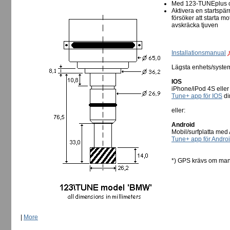
Med 123-TUNEplus o
Aktivera en startspär
försöker att starta mo
avskräcka tjuven
Installationsmanual
Lägsta enhets/syste
IOS
iPhone/iPod 4S eller
Tune+ app för IOS
dir
eller:
Android
Mobil/surfplatta med 
Tune+ app för Andro
*) GPS krävs om man
|
More