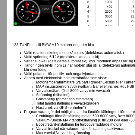
123-TUNEplus till BMW M10 motorer erbjuder bl a
Valfri rotationsrikning medurs/moturs (detekteras automatiskt)
Valfri spänning 6/12V (detekteras automatiskt)
Variabel dwell (detekteras automatiskt), dvs. modulen anpassar sig 
Tändningen bryts inom 1s när motorn står stilla (detekteras automa
blir överflödig
Valfri polaritet, för positiv- och negativjordade bilar
Appen med elektronisk instrumentbräda som visar:
Motortemperaturmätare (valbart i grader Celsius eller Fahren
MAP insugsgrenrörstryck (valbart i Bar eller inches Hg / PSI)
Varvtalsmätare (0 till 8000 varv / min vevaxel)
Spänning (bilbatteri)
Gnistenergi (primär spolströmmen)
Total tändförställning (i vevaxelgrader)
Hastighet, via GPS i enheten*)
Programvaran gör det möjligt att ändra tändförställningen i fördelare
Centrifugal tändförställning melan 500-8000 varv, över 8000
Vakuum-/Boost- MAP tändförställning (0 till 200 kPa eller -30 i
Boost retard-inställning för turboöverladdade motorer
Varvtal tröskel när vakuum- tändförställnings aktiveras
Max varvtal /varvtalsbegränsning