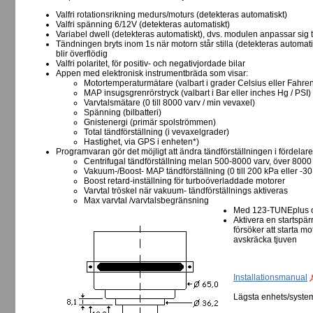
Valfri rotationsrikning medurs/moturs (detekteras automatiskt)
Valfri spänning 6/12V (detekteras automatiskt)
Variabel dwell (detekteras automatiskt), dvs. modulen anpassar sig 
Tändningen bryts inom 1s när motorn står stilla (detekteras automa
blir överflödig
Valfri polaritet, för positiv- och negativjordade bilar
Appen med elektronisk instrumentbräda som visar:
Motortemperaturmätare (valbart i grader Celsius eller Fahren
MAP insugsgrenrörstryck (valbart i Bar eller inches Hg / PSI)
Varvtalsmätare (0 till 8000 varv / min vevaxel)
Spänning (bilbatteri)
Gnistenergi (primär spolströmmen)
Total tändförställning (i vevaxelgrader)
Hastighet, via GPS i enheten*)
Programvaran gör det möjligt att ändra tändförställningen i fördelare
Centrifugal tändförställning melan 500-8000 varv, över 8000
Vakuum-/Boost- MAP tändförställning (0 till 200 kPa eller -30 i
Boost retard-inställning för turboöverladdade motorer
Varvtal tröskel när vakuum- tändförställnings aktiveras
Max varvtal /varvtalsbegränsning
Med 123-TUNEplus o
Aktivera en startspär
försöker att starta mo
avskräcka tjuven
Installationsmanual
Lägsta enhets/syste