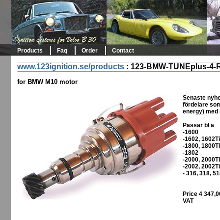
Products
Faq
Order
Contact
www.123ignition.se/products
:
123-BMW-TUNEplus-4-
for BMW M10 motor
Senaste nyhe
fördelare som
energy) med I
Passar bl a
-1600
-1602, 1602Ti
-1800, 1800Ti
-1802
-2000, 2000Ti
-2002, 2002Ti
- 316, 318, 5
Price 4 347,
VAT