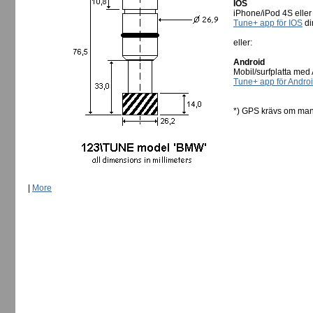
IOS
iPhone/iPod 4S eller
Tune+ app för IOS
dir
eller:
Android
Mobil/surfplatta med 
Tune+ app för Andro
*) GPS krävs om man
|
More