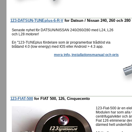
123-DATSUN-TUNEplus-6-R-V
for Datsun / Nissan 240, 260 och 28
Senaste nyhet för DATSUN/NISSAN 240/260/280 med L24, L26
och L28 motorer!
En "123-TUNEplus fördelare som är programerbar trådlöst via
blåtand 4.0 (low energy) med IOS eller Android > 4.3 app.
mera info, installationsmanual och pris
123-FIAT-500
for FIAT 500, 126, Cinquecento
123-Fiat-500 är en elek
Modulen har som alla v
centrifugalvikter och ä
Fiat 126 eliminerar de
därmed helt underhållsf