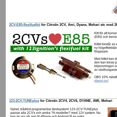
2CV-E85-flexifuelkit
for Citroën 2CV, Ami, Dyane, Mehari etc med 26
Kitt för att konv
(E85) och bensi
Kittet består a
ny högeffektstän
förgasare.
Med kittet kan d
den kan köras på
bilprovningen o
av växthusgaser,
OBS 10% rabatt 
etanol.nu!
123-2CV-TUNEplus
for Citroën 2CV4, 2CV6, DYANE, AMI, Mehari
Nyhet, trådlöst programerbar tändsystem! 123-2CV-TUNEplus
passar alla 2CV's och andra ?A-modeller? med 12V system. Nu
kan du via vår app fö iPhone och Android få en extra