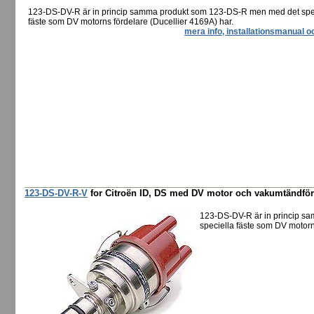
123-DS-DV-R är in princip samma produkt som 123-DS-R men med det spe
fäste som DV motorns fördelare (Ducellier 4169A) har.
mera info, installationsmanual o
123-DS-DV-R-V
for Citroën ID, DS med DV motor och vakumtändför
123-DS-DV-R är in princip 
speciella fäste som DV motorn