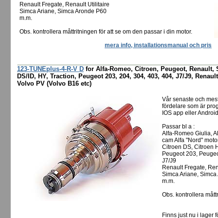
Renault Fregate, Renault Utilitaire
Simca Ariane, Simca Aronde P60
m.m.
Obs. kontrollera måttritningen för att se om den passar i din motor.
mera info, installationsmanual och pris
123-TUNEplus-4-R-V D
for Alfa-Romeo, Citroen, Peugeot, Renault, 
DS/ID, HY, Traction, Peugeot 203, 204, 304, 403, 404, J7/J9, Renault
Volvo PV (Volvo B16 etc)
Vår senaste och mes
fördelare som är pro
IOS app eller Android
Passar bl a :
Alfa-Romeo Giulia, A
cam Alfa "Nord" moto
Citroen DS, Citroen H
Peugeot 203, Peugeo
J7/J9
Renault Fregate, Rena
Simca Ariane, Simca
m.m.
Obs. kontrollera måttr
Finns just nu i lager f