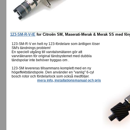
123-SM-R-V-IE
for Citroën SM, Maserati-Merak & Merak SS med förga
123-SM-R-V en helt ny 123-fördelare som äntligen löser
SM's tändnings problem!
En speciell utgång till varvtalsmätaren gör att
varvräknaren för original tändsystemet med dubbla
tändspolar inte behöver byggas om .
123-SM levereras tillsammans komplett med en ny
högeffektständspole. Den använder en "vanlig" 6-cyl
bosch rotor och fördelarlock som också medföljer.
mera info, installationsmanual och pris