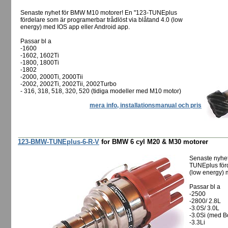
Senaste nyhet för BMW M10 motorer! En "123-TUNEplus
fördelare som är programerbar trådlöst via blåtand 4.0 (low
energy) med IOS app eller Android app.
Passar bl a
-1600
-1602, 1602Ti
-1800, 1800Ti
-1802
-2000, 2000Ti, 2000Tii
-2002, 2002Ti, 2002Tii, 2002Turbo
- 316, 318, 518, 320, 520 (tidiga modeller med M10 motor)
mera info, installationsmanual och pris
123-BMW-TUNEplus-6-R-V
for BMW 6 cyl M20 & M30 motorer
Senaste nyhet
TUNEplus förd
(low energy) 
Passar bl a
-2500
-2800/ 2.8L
-3.0S/ 3.0L
-3.0Si (med B
-3.3Li