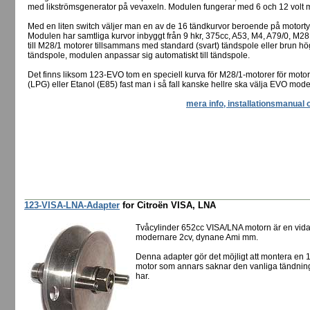
med likströmsgenerator på vevaxeln. Modulen fungerar med 6 och 12 volt m
Med en liten switch väljer man en av de 16 tändkurvor beroende på motorty
Modulen har samtliga kurvor inbyggt från 9 hkr, 375cc, A53, M4, A79/0, M28
till M28/1 motorer tillsammans med standard (svart) tändspole eller brun hö
tändspole, modulen anpassar sig automatiskt till tändspole.
Det finns liksom 123-EVO tom en speciell kurva för M28/1-motorer för moto
(LPG) eller Etanol (E85) fast man i så fall kanske hellre ska välja EVO mode
mera info, installationsmanual 
123-VISA-LNA-Adapter
for Citroën VISA, LNA
Tvåcylinder 652cc VISA/LNA motorn är en vidar
modernare 2cv, dynane Ami mm.
Denna adapter gör det möjligt att montera e
motor som annars saknar den vanliga tändnin
har.