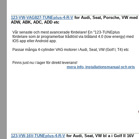
123-VW-VAG827-TUNEplus-4-R-V
for Audi, Seat, Porsche, VW med
ADW, ABK, ADC, ADD etc
Vår senaste och mest avancerade fördelare! En "123-TUNEplus
fördelare som är programerbar trådlöst via blåtand 4.0 (low energy) med
IOS app eller Android app.
Passar många 4-cylinder VAG motorer i Audi, Seat, VW (Golf I, T4) etc
Finns just nu i lager för direkt leverans!
mera info, installationsmanual och pris
123-VW-16V-TUNEplus-4-R-V
for Audi, Seat, VW bl a i Golf II 16V