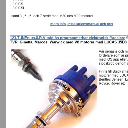
-2.5 CS
-3.0 CS
-3.0 CSL
samt 3-, 5-, 6- och 7-serie med M20 och M30 motorer
mera info, installationsmanual och pris
123-TUNEplus-8-R-V trådlös programmerbar elektronisk fördelare
f
TVR, Ginetta, Marcos, Warwick med V8 motorer med LUCAS 35D8 o
Vår senaste och m
fördelare som är p
med IOS app eller 
stödskydd genom s
Finns till Buick s
motorer med LUCAS
Bentley, Jensen, 
Royce, Rover etc