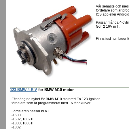
Vår senaste och mes
fördelare som är pro
IOS app eller Androi
Passar många 4-cylin
Golf 2 16V m fl.
Finns just nu i lager f
123-BMW-4-R-V
for BMW M10 motor
Efterlängtad nyhet för BMW M10 motorer! En 123-ignition
fördelare som är programmerat med 16 tändkurver.
Fördelaren passar bl a i
-1600
-1602, 1602Ti
-1800, 1800Ti
-1802