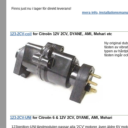
Finns just nu i lager för direkt leverans!
mera info, installationsmanu
123-2CV-coil
for Citroën 12V 2CV, DYANE, AMI, Mehari etc
Ny original dub
fästen av vibr
typen av hårdpl
fästen ingår oc
123-2CV-UNI
for Citroën 6 & 12V 2CV, DYANE, AMI, Mehari
123ignition-UNI tändmodulen passar alla '2CV' motorer, även äldre 6V mot