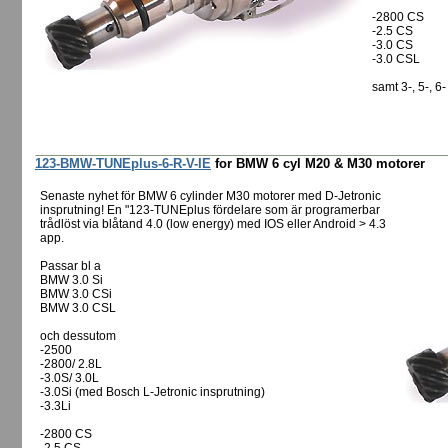
-2800 CS
-2.5 CS
-3.0 CS
-3.0 CSL
samt 3-, 5-, 
123-BMW-TUNEplus-6-R-V-IE
for BMW 6 cyl M20 & M30 motorer
Senaste nyhet för BMW 6 cylinder M30 motorer med D-Jetronic
insprutning! En "123-TUNEplus fördelare som är programerbar
trådlöst via blåtand 4.0 (low energy) med IOS eller Android > 4.3
app.
Passar bl a
BMW 3.0 Si
BMW 3.0 CSi
BMW 3.0 CSL
och dessutom
-2500
-2800/ 2.8L
-3.0S/ 3.0L
-3.0Si (med Bosch L-Jetronic insprutning)
-3.3Li
-2800 CS