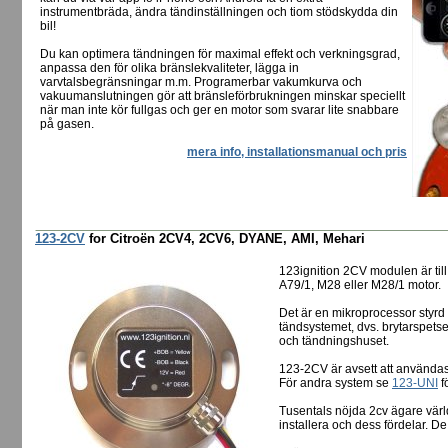
instrumentbräda, ändra tändinställningen och tiom stödskydda din
bil!
Du kan optimera tändningen för maximal effekt och verkningsgrad,
anpassa den för olika bränslekvaliteter, lägga in
varvtalsbegränsningar m.m. Programerbar vakumkurva och
vakuumanslutningen gör att bränsleförbrukningen minskar speciellt
när man inte kör fullgas och ger en motor som svarar lite snabbare
på gasen.
mera info, installationsmanual och pris
123-2CV
for Citroën 2CV4, 2CV6, DYANE, AMI, Mehari
123ignition 2CV modulen är til
A79/1, M28 eller M28/1 motor.
Det är en mikroprocessor styrd 
tändsystemet, dvs. brytarspetser
och tändningshuset.
123-2CV är avsett att använda
För andra system se
123-UNI
f
Tusentals nöjda 2cv ägare värl
installera och dess fördelar. De