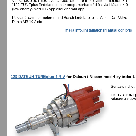
Vår senaste och mest avancerade fördelare till 2-Cylinder motorer! En
"123-TUNEplus fördelare som är programerbar trådlöst via blåtand 4.0
(low energy) med IOS app eller Android app.
Passar 2-cylinder motorer med Bosch fördelare, bl. a. Albin, Daf, Volvo
Penta MB 10 A etc .
mera info, installationsmanual och pris
123-DATSUN-TUNEplus-4-R-V
for Datsun / Nissan med 4 cylinder L
Senaste nyhet
En "123-TUNEpl
blåtand 4.0 (lo