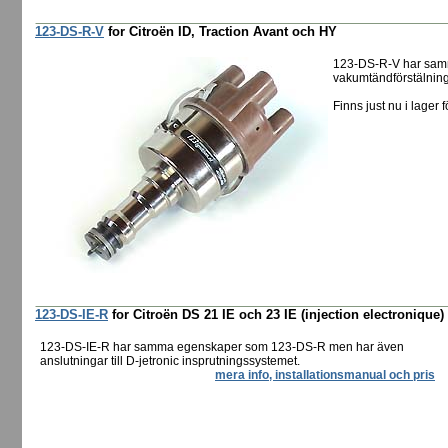
123-DS-R-V
for Citroën ID, Traction Avant och HY
123-DS-R-V har sam
vakumtändförstälning 
Finns just nu i lager f
123-DS-IE-R
for Citroën DS 21 IE och 23 IE (injection electronique)
123-DS-IE-R har samma egenskaper som 123-DS-R men har även
anslutningar till D-jetronic insprutningssystemet.
mera info, installationsmanual och pris