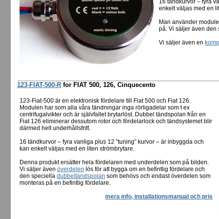
16 tändkurvor – fyra v
enkelt väljas med en li
Man använder modulen 
på. Vi säljer även den
Vi säljer även en
kompl
123-FIAT-500-R
for FIAT 500, 126, Cinquecento
123-Fiat-500 är en elektronisk fördelare till Fiat 500 och Fiat 126.
Modulen har som alla våra tändningar inga rörligadelar som t ex
centrifugalvikter och är självfallet brytarlöst. Dubbel tändspolan från en
Fiat 126 eliminerar dessutom rotor och fördelarlock och tändsystemet blir
därmed helt underhållsfritt.
16 tändkurvor – fyra vanliga plus 12 ”tuning” kurvor – är inbyggda och
kan enkelt väljas med en liten strömbrytare.
Denna produkt ersätter hela fördelaren med underdelen som på bilden.
Vi säljer även
överdelen
lös för att bygga om en befintlig fördelare och
den speciella
dubbeltändspolan
som behövs och endast överdelen som
monteras på en befintlig fördelare.
mera info, installationsmanual och pris