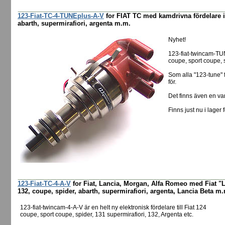
123-Fiat-TC-4-TUNEplus-A-V
for FIAT TC med kamdrivna fördelare i 
abarth, supermirafiori, argenta m.m.
Nyhet!
123-fiat-twincam-TUN
coupe, sport coupe, s
Som alla "123-tune" 
för.
Det finns även en va
Finns just nu i lager 
123-Fiat-TC-4-A-V
for Fiat, Lancia, Morgan, Alfa Romeo med Fiat "L
132, coupe, spider, abarth, supermirafiori, argenta, Lancia Beta m
123-fiat-twincam-4-A-V är en helt ny elektronisk fördelare till Fiat 124
coupe, sport coupe, spider, 131 supermirafiori, 132, Argenta etc.