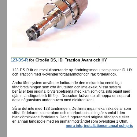
123-DS-R
for Citroën DS, ID, Traction Avant och HY
123-DS-R är en revolutionerande ny tändningsmodul som passar ID, HY
och Traction med 4-cylinder förgasarmotor och rak fördelarlock.
Andra tändsystem använder fortfarande den mekaniska centrifugal
tändförstälningen som ofta är utsliten och inte exakt. Vissa system
behåller tom original bryterspetserna med kam som ofta slits ojämt med
ojämn tändögonblick till följd. Dessutom kräver de allihoppa en separat
dosa någonstans under huven med elektroniken i.
Så är det inte med 123 tändningen. Det finns inga mekaniska delar som
slits i fördelaren, utom rotorn och rotorlock och allting är samlat i den
blankförnicklade fördelaren. Den fungerar med original tändspole eller
en annan tändspole med en primär motståndet som överstiger 1 Ohm.
mera info, installationsmanual och pris