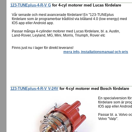
123-TUNEplus-4-R-V G
for 4-cyl motorer med Lucas fördelare
Vår senaste och mest avancerade fördelare! En "123-TUNEplus
fördelare som är programerbar trådlöst via blåtand 4.0 (low energy) med
IOS app eller Android app.
Passar många 4-cylinder motorer med Lucas fördelare, bl. a. Austin,
Land-Rover, Leyland, MG, Mini, Morris, Triumph, Rover etc
Finns just nu i lager för direkt leverans!
mera info, installationsmanual och pris
123-TUNEplus-4-R-V V-24V
for 4-cyl motorer med Bosch fördelare
En specialversion fö
fördelare som är pro
IOS app eller Androi
Passar bl. a. Volvo 
Volvo "Valp".