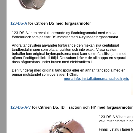
123-DS-A
for Citroën DS med förgasarmotor
123-DS-A är en revolutionerande ny tändningsmodul med vinklad
fördelarlock som passar DS motorer med 4-cylinder förgasarmotor.
Andra tändsystem använder fortfarande den mekaniska centrifugal
tändförstälningen som ofta är utsliten och inte exakt. Vissa system
behåller tom original bryterspetserna med kam som ofta slits ojämt med
ojämn tändögonblick till följd. Dessutom kräver de allihoppa en separat
dosa någonstans under huven med elektroniken i.
Den fungerar med original tändspola eller en annan tändspola med en
primär motståndet som överstiger 1 Ohm.
mera info, installationsmanual och pris
123-DS-A-V
for Citroën DS, ID, Traction och HY med förgasarmoto
123-DS-A-V har sam
vakumtändförstälning 
Finns just nu i lager f