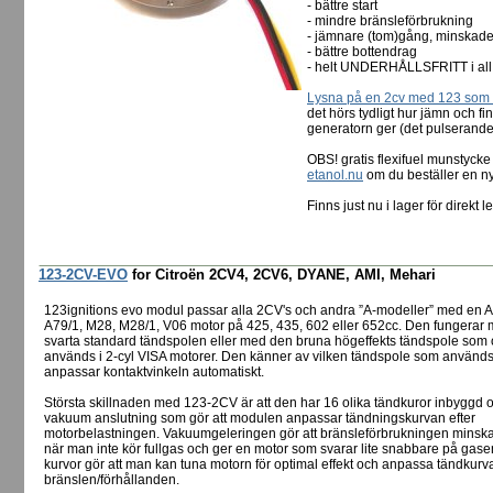
- bättre start
- mindre bränsleförbrukning
- jämnare (tom)gång, minskade
- bättre bottendrag
- helt UNDERHÅLLSFRITT i all 
Lysna på en 2cv med 123 som s
det hörs tydligt hur jämn och f
generatorn ger (det pulserande
OBS! gratis flexifuel munstyc
etanol.nu
om du beställer en 
Finns just nu i lager för direkt 
123-2CV-EVO
for Citroën 2CV4, 2CV6, DYANE, AMI, Mehari
123ignitions evo modul passar alla 2CV's och andra ”A-modeller” med en A
A79/1, M28, M28/1, V06 motor på 425, 435, 602 eller 652cc. Den fungerar
svarta standard tändspolen eller med den bruna högeffekts tändspole som
används i 2-cyl VISA motorer. Den känner av vilken tändspole som använd
anpassar kontaktvinkeln automatiskt.
Största skillnaden med 123-2CV är att den har 16 olika tändkuror inbyggd 
vakuum anslutning som gör att modulen anpassar tändningskurvan efter
motorbelastningen. Vakuumgeleringen gör att bränsleförbrukningen minskar
när man inte kör fullgas och ger en motor som svarar lite snabbare på gase
kurvor gör att man kan tuna motorn för optimal effekt och anpassa tändkurva
bränslen/förhållanden.