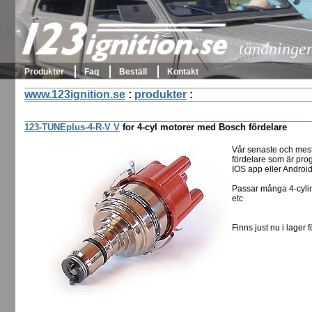
123ignition.se
tändningen 
Produkter
Faq
Beställ
Kontakt
www.123ignition.se
:
produkter
:
123-TUNEplus-4-R-V V
for 4-cyl motorer med Bosch fördelare
Vår senaste och mes
fördelare som är pro
IOS app eller Androi
Passar många 4-cylin
etc
Finns just nu i lager f