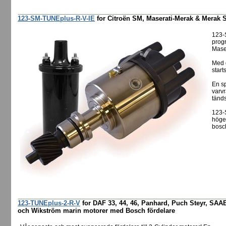
123-SM-TUNEplus-R-V-IE
for Citroën SM, Maserati-Merak & Merak S
123-
progr
Mase
Med d
start
En sp
varv
tänd
123-
högef
bosch
123-TUNEplus-2-R-V
for DAF 33, 44, 46, Panhard, Puch Steyr, SAAB
och Wikström marin motorer med Bosch fördelare