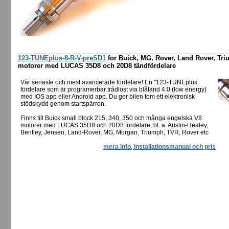
123-TUNEplus-8-R-V-preSD1
for Buick, MG, Rover, Land Rover, Tr
motorer med LUCAS 35D8 och 20D8 tändfördelare
Vår senaste och mest avancerade fördelare! En "123-TUNEplus
fördelare som är programerbar trådlöst via blåtand 4.0 (low energy)
med IOS app eller Android app. Du ger bilen tom ett elektronisk
stödskydd genom startspärren.
Finns till Buick small block 215, 340, 350 och många engelska V8
motorer med LUCAS 35D8 och 20D8 fördelare, bl. a. Austin-Healey,
Bentley, Jensen, Land-Rover, MG, Morgan, Triumph, TVR, Rover etc
mera info, installationsmanual och pris