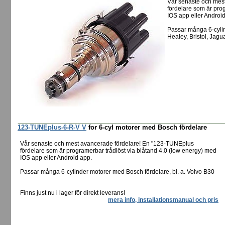
Vår senaste och mes
fördelare som är pro
IOS app eller Androi
Passar många 6-cylin
Healey, Bristol, Jag
123-TUNEplus-6-R-V V
for 6-cyl motorer med Bosch fördelare
Vår senaste och mest avancerade fördelare! En "123-TUNEplus
fördelare som är programerbar trådlöst via blåtand 4.0 (low energy) med
IOS app eller Android app.
Passar många 6-cylinder motorer med Bosch fördelare, bl. a. Volvo B30
Finns just nu i lager för direkt leverans!
mera info, installationsmanual och pris