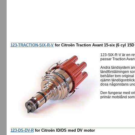
123-TRACTION-SIX-R-V
for Citroën Traction Avant 15-six (6 cyl 15D
123-SIX-R-V är en re
passar Traction Avan
Andra tändsystem anv
tändförstälningen som
behåller tom origina
ojämn tändögonblick t
dosa någonstans und
Den fungerar med ori
primär motstånd som
123-DS-DV-R
for Citroën ID/DS med DV motor