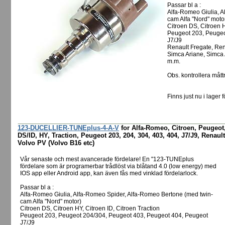
Passar bl a :
Alfa-Romeo Giulia, A
cam Alfa "Nord" moto
Citroen DS, Citroen H
Peugeot 203, Peugeo
J7/J9
Renault Fregate, Rena
Simca Ariane, Simca
m.m.
Obs. kontrollera måttr
Finns just nu i lager f
123-DUCELLIER-TUNEplus-4-A-V
for Alfa-Romeo, Citroen, Peugeot,
DS/ID, HY, Traction, Peugeot 203, 204, 304, 403, 404, J7/J9, Renault
Volvo PV (Volvo B16 etc)
Vår senaste och mest avancerade fördelare! En "123-TUNEplus
fördelare som är programerbar trådlöst via blåtand 4.0 (low energy) med
IOS app eller Android app, kan även fås med vinklad fördelarlock.
Passar bl a :
Alfa-Romeo Giulia, Alfa-Romeo Spider, Alfa-Romeo Bertone (med twin-
cam Alfa "Nord" motor)
Citroen DS, Citroen HY, Citroen ID, Citroen Traction
Peugeot 203, Peugeot 204/304, Peugeot 403, Peugeot 404, Peugeot
J7/J9