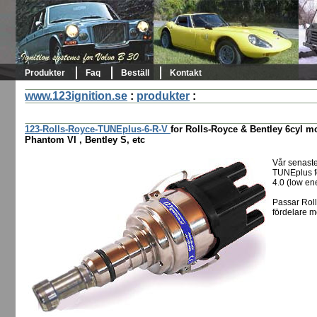
Produkter
Faq
Beställ
Kontakt
www.123ignition.se
:
produkter
:
123-Rolls-Royce-TUNEplus-6-R-V
for Rolls-Royce & Bentley 6cyl m
Phantom VI , Bentley S, etc
Vår senaste
TUNEplus fö
4.0 (low en
Passar Rol
fördelare me