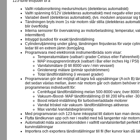
123-tune erbjuder bl a
Valfri rotationsrikning medurs/moturs (detekteras automatiskt)
Valfri spänning 6/12V (detekteras automatiskt) med negativ eller posi
Variabel dwell (detekteras automatiskt), dvs. modulen anpassar sig 
Tändningen bryts inom 1s när motorn står stilla (detekteras automa
blir överflödig
Interna sensorer för övervakning av motorbelastning; temperatur, va
intermittent)
Inbyggd ljusdiod för exakt tändinställning
Cylinderutjämning under gång, tändningen finjusteras för varje cylinde
ledar till en extrem jämn (tom)gång.
Programvara med elektronisk instrumentbräda som visar:
Temperaturmätare (valbart i grader Celsius eller Fahrenheit)
MAP insugsgrenrörstryck (valbart i Bar eller inches Hg / PSI)
Varvtalsmätare (0 till 8000 varv / min vevaxel)
Gnistenergi mätare (primär spolströmmen)
Total tändförställning (i vevaxel grader)
Programvaran gör det möjligt att lagra två uppsätningar (A och B) tä
det sedan växlas mellan, även när motorn går och datorn behöver i
programmeras individuellt för:
Centrifugal tändförställning melan 500-8000 varv, över 8000
Vakuum-/Boost- MAP tändförställning (0 till 200 kPa eller -30 i
Boost retard-inställning för turboöverladdade motorer
Varvtal tröskel när vakuum- tändförställnings aktiveras
Max varvtal /varvtalsbegränsning
Med programvaran och 123-tune inkopplat till datorn kan man dess
Flytta tändkurvan upp och ner i realtid med två tangenter när motorn
Automatiskt mäta accelerationstiden i valfritt varvtalsinterfall perfekt
kurvinställningar
Importera och exportera tändinställningar till fil (fler kurvor kan då