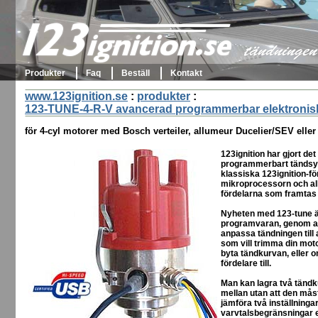
123ignition.se
tändningen 
Produkter
Faq
Beställ
Kontakt
www.123ignition.se
:
produkter
:
123-TUNE-4-R-V avancerad programmerbar elektronisk
för 4-cyl motorer med Bosch verteiler, allumeur Ducelier/SEV eller
123ignition har gjort det
programmerbart tändsyst
klassiska 123ignition-fö
mikroprocessorn och all 
fördelarna som framtas 
Nyheten med 123-tune är
programvaran, genom att 
anpassa tändningen till 
som vill trimma din moto
byta tändkurvan, eller o
fördelare till.
Man kan lagra två tändk
mellan utan att den måst
jämföra två inställningar
varvtalsbegränsningar el