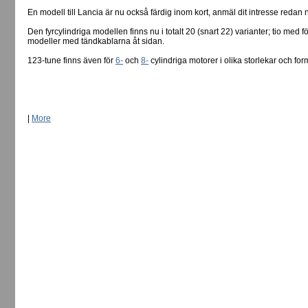
En modell till Lancia är nu också färdig inom kort, anmäl dit intresse redan 
Den fyrcylindriga modellen finns nu i totalt 20 (snart 22) varianter; tio med
modeller med tändkablarna åt sidan.
123-tune finns även för
6-
och
8-
cylindriga motorer i olika storlekar och for
|
More