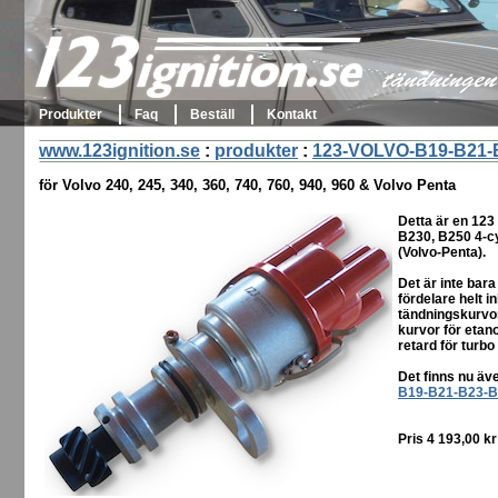
123ignition.se
tändningen 
Produkter
Faq
Beställ
Kontakt
www.123ignition.se
:
produkter
:
123-VOLVO-B19-B21-
för Volvo 240, 245, 340, 360, 740, 760, 940, 960 & Volvo Penta
Detta är en 123
B230, B250 4-cy
(Volvo-Penta).
Det är inte bara
fördelare helt i
tändningskurvor
kurvor för etan
retard för turbo
Det finns nu äv
B19-B21-B23-B
Pris 4 193,00 k