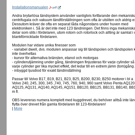
Installationsmanualen
Andra brytarlösa tändsystem använder vanligtvis fortfarande den mekanisk
centrifugala och vakuum tändförställningen som ofta är utsliten och aldrig e
Dessutom kräver de ofta en separat låda någonstans under huven med
elektroniken i. Så är det inte med 123 tändningen. Det finns inga mekanisk
delar som slits i fördelaren, utom rotorn och rotorlock och allting är samlat i
blankförnicklade fördelaren.
Modulen har vidare unika finesser som
- variabel dwell, dvs. modulen anpassar sig till tändspolen och tändspolen 
inte överhettas
- kurvor för alternativa bränslen, etanol och motorgas
- cylinderutjämning under gång, tändningen finjusteras för varje cylinder så 
varje cylinder ger lika mycket effekt, det ledar till en extrem jämn (tom)gång.
- inbyggd ljusdiod för exakt tändinställning
Passar till Volvo B17, B19, B21, B23, B25, B200, B230, B250 motorer i bl a
Volvo 240, 245, 300, 345 ,740, 745, 760, 940, 960 samt Volvo Penta AQ120
AQ125, AQ131, AQ140, AQ145, AQ151, BB120, BB125, BB131, BB140, BB
m fl.
OBS levereras numera komplett med kuggdrevet, du behöver alltså inte län
flytta över drevet från gamla fördelaren till 123-fördelaren!
|
More