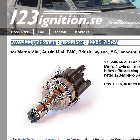
123ignition.se
tändningen 
Produkter
Faq
Beställ
Kontakt
www.123ignition.se
:
produkter
:
123-MINI-R-V
för Morris Mini, Austin Mini, BMC, British Leyland, MG, Innocenti
123-MINI-R-V är en
Mini's 4-cylinder mo
bränsleförbrukning.
heter 123-MINI-R-V-
Pris 3 226,00 kr ex