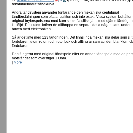
Se
Installations manualen
(på engelska) för tabellen över motortyp
rekommenderat tändkurva.
Andra tändsystem använder fortfarande den mekaniska centrifugal
tändförstälningen som ofta är utsliten och inte exakt. Vissa system behåller
original bryterspetserna med kam som ofta slits ojämt med ojämn tändögon
till följd. Dessutom kräver de allihoppa en separat dosa någonstans under
huven med elektroniken i.
Så är det inte med 123 tändningen. Det finns inga mekaniska delar som slits
fördelaren, utom rotorn och rotorlock och allting är samlat i den blankförnic
fördelaren.
Den fungerar med original tändspole eller en annan tändspole med en pri
motståndet som överstiger 1 Ohm.
|
More