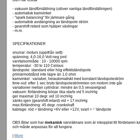
Den har också
- vakuum tändförställning (utöver vanliga tändförställnigen)
- automatisk kamvinkel
- "spark balancing" för jämnare gång
- automatisk avstängning av tändspole ström
- gearshift retard som hjälper växlingar
- m.m.
SPECIFIKATIONER
snurrar: moturs (uppifrån sett)
spänning: 4,0-16,0 Volt neg jord
varvtalsområde : 10 - 10000 rpm
temperatur: -30 to 110 Celsius
tändspole: standard eller hög effektständspole
primärmotstånd inte lägre än 1,0 ohm
kamvinkel : variabel, helautomatiskt med konstant tändspoleström
time-out: efter 1 sec bryts tändspoleströmmen om motorn inte går
variationer mellan cylindrar: mindre än 0,5 vevaxelgrad
vakuum: förtändning börjar öka starts vid 5 inchHg
ger maximal 10 degr. vid 10 inchHg
sänks igen (gearshift retard) vid > 17 inchHg
max.förtändning: 45 degr. crankshaft
kablage: röd = tändning +6V eller +12V, svart = '-' tändpole
OBS Bilar som har
mekanisk
varvräknare som är inkopplat till fördelaren k
och måste anpassas för att fungera.
|
More