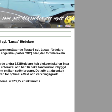
som ger klassiker ett nytt liv!
 cyl. 'Lucas'-fördelare
ren ersätter de flesta 6 cyl. Lucas-fördelare
ngelska (därför 'GB') bilar, där fördelaraxeln
 de andra 123fördelare helt elektroniskt har inga
m rotoraxel och har 16 olika tändkurvor inbyggd
 en liten strömbrytare. Det gör att du enkelt
van för optimal effekt och verkningsgrad!
 moms, 4 223,75 kr inkl moms