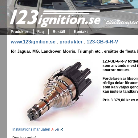
123ignition.se
tändningen 
Produkter
Faq
Beställ
Kontakt
www.123ignition.se
:
produkter
:
123-GB-6-R-V
för Jaguar, MG, Landrover, Morris, Triumph etc., ersätter de flesta 6
123-GB-6-R-V fördela
som används mest i e
snurrar moturs.
Fördelaren är liksom
rörliga delar föruto
som kan väljas genom
kan justera tändkur
Pris 3 379,00 kr ex
Installations manualen