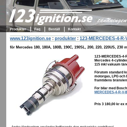
123ignition.se
tändningen 
Produkter
Faq
Beställ
Kontakt
www.123ignition.se
:
produkter
:
123-MERCEDES-4-R-
för Mercedes 180, 180A, 180B, 190C, 190SL, 200, 220, 220US, 230 m
123-MERCEDES-4-R-V
Mercedes 4-cylinder
115 inkl vakuum tänd
Förutom standard ku
motorgas, LPG och E8
framtidens bränslen
For bilar med Bosch
MERCEDES-4-R-V-I
Pris 3 180,00 kr ex