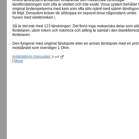
Andra tändsystem använder fortfarande den mekaniska centrifugal
tändförstälningen som ofta är utsliten och inte exakt. Vissa system behåller
original bryterspetserna med kam som ofta slits ojämt med ojämn tändögon
till följd. Dessutom kräver de allihoppa en separat dosa någonstans under
huven med elektroniken i.
Så är det inte med 123 tändningen. Det finns inga mekaniska delar som slits
fördelaren, utom rotorn och rotorlock och allting är samlat i den blankförnic
fördelaren.
Den fungerar med original tändspole eller en annan tändspole med en pri
motståndet som överstiger 1 Ohm.
Installations manualen
|
More