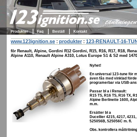
123ignition.se
tändningen 
Produkter
Faq
Beställ
Kontakt
www.123ignition.se
:
produkter
:
123-RENAULT-16-TUN
för Renault, Alpine, Gordini R12 Gordini, R15, R16, R17, R18, Renau
Alpine A110, Renault Alpine A310, Lotus Europe S1 & S2 med 147
Nyhet!
En universal 123-tune för
även fås med vinklad fördel
programerbar via USB-ansl
Passar bl a i Renault:
R15 TS, R16 TS, R16 TX, R17,
Alpine Berlinette 1600, Alp
m.m.
Ersätter bl a
Ducellier 4215, 4217, 4231,
525056B, 525056C m. fl.
Obs. kontrollera måttritnin