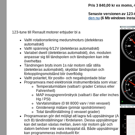
Pris 3 840,00 kr ex moms, 
Senaste versionen av 123-t
den nu
(6 Mb windows instal
123-tune till Renault motorer erbjuder bl a
Valfri rotationsrikning medurs/moturs (detekteras
automatiskt)
Valfri spänning 6/12V (detekteras automatiskt)
Variabel dwell (detekteras automatiskt), dvs. modulen
anpassar sig till tändspolen och tändspolen kan inte
överhettas
Tändningen bryts inom 1s när motorn står stilla
(detekteras automatiskt), skyddar tändspolan och
förkopplingsmotstånd blir överflödig
Valfri polaritet, för positiv- och negativjordade bilar
Programvara med elektronisk instrumentbräda som visar:
Temperaturmätare (valbart i grader Celsius eller
Fahrenheit)
MAP insugsgrenrörstryck (valbart i Bar eller inches
Hg / PSI)
Varvtalsmätare (0 till 8000 varv / min vevaxel)
Gnistenergi mätare (primär spolströmmen)
Total tändförställning (i vevaxel grader)
Programvaran gör det möjligt att lagra två uppsätningar (A
och B) tändinställningar i fördelaren. Dessa uppsätningar
kan det sedan växlas mellan, även när motorn går och
datorn behöver inte vara inkopplat då. Både uppsätningar
kan programmeras individuellt för: