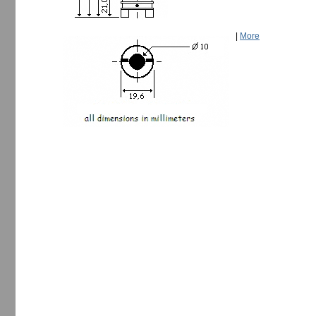
|
More