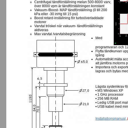
Centrifugal tändförställning melan 500-8000 varv,
över 8000 vpm är tändförställningen konstant
Vakuum-/Boost- MAP tändförställning (0 till 200
kPa eller -30 inHg till 15 psi)
Boost retard-inställning för turboöverladdade
motorer
Varvtal tröskel när vakuum- tändförställnings
aktiveras
Max varvtal /varvtalsbegränsning
Med
programvaran och 123
Flytta tändkurvan upp
igång
Automatiskt mäta accel
att jämföra motorns p
Importera och exportera
lagras och bytas me
Lägsta systemkrav f
• MS Windows XP
• 1 GHz processor
• 256 MB RAM
• Ledig USB port ma
• USB kabel med min
Installationsmanual