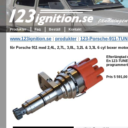
123ignition.se
tändningen 
Produkter
Faq
Beställ
Kontakt
www.123ignition.se
:
produkter
:
123-Porsche-911-TUN
för Porsche 911 med 2,4L, 2,7L, 3,0L, 3,2L & 3,3L 6 cyl boxer moto
Efterlängtad 
En 123-TUNEp
programmerba
Pris 5 591,0