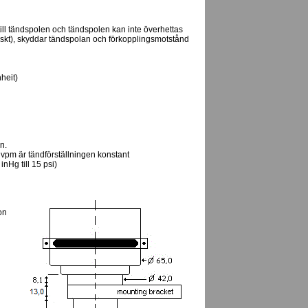
till tändspolen och tändspolen kan inte överhettas
tiskt), skyddar tändspolan och förkopplingsmotstånd
heit)
n.
 vpm är tändförställningen konstant
nHg till 15 psi)
on