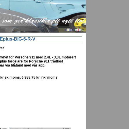
som ger klassiker ett nytt liv!
Eplus-BIG-6-R-V
rer
nyhet för Porsche 911 med 2.4L - 3,3L motorer!
lus fördelare för Porsche 911 trådlöst
r via blåtand med vår app.
0 kr ex moms, 6 988,75 kr inkl moms