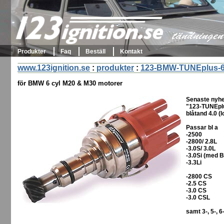
123ignition.se
tändningen 
Produkter
Faq
Beställ
Kontakt
www.123ignition.se
:
produkter
:
123-BMW-TUNEplus-6
för BMW 6 cyl M20 & M30 motorer
Senaste nyhe
"123-TUNEplu
blåtand 4.0 (
Passar bl a
-2500
-2800/ 2.8L
-3.0S/ 3.0L
-3.0Si (med B
-3.3Li
-2800 CS
-2.5 CS
-3.0 CS
-3.0 CSL
samt 3-, 5-,