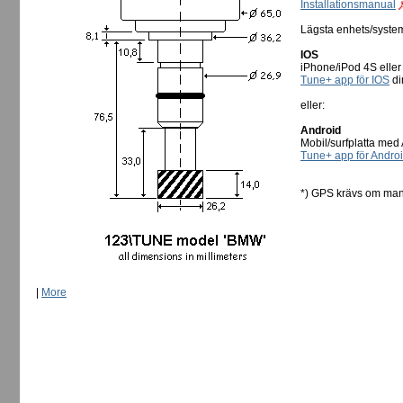
Installationsmanual
Lägsta enhets/syste
IOS
iPhone/iPod 4S eller
Tune+ app för IOS
dir
eller:
Android
Mobil/surfplatta med 
Tune+ app för Andro
*) GPS krävs om man
|
More