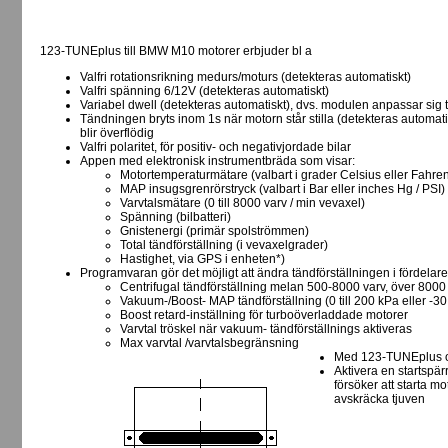
123-TUNEplus till BMW M10 motorer erbjuder bl a
Valfri rotationsrikning medurs/moturs (detekteras automatiskt)
Valfri spänning 6/12V (detekteras automatiskt)
Variabel dwell (detekteras automatiskt), dvs. modulen anpassar sig 
Tändningen bryts inom 1s när motorn står stilla (detekteras automa
blir överflödig
Valfri polaritet, för positiv- och negativjordade bilar
Appen med elektronisk instrumentbräda som visar:
Motortemperaturmätare (valbart i grader Celsius eller Fahren
MAP insugsgrenrörstryck (valbart i Bar eller inches Hg / PSI)
Varvtalsmätare (0 till 8000 varv / min vevaxel)
Spänning (bilbatteri)
Gnistenergi (primär spolströmmen)
Total tändförställning (i vevaxelgrader)
Hastighet, via GPS i enheten*)
Programvaran gör det möjligt att ändra tändförställningen i fördelare
Centrifugal tändförställning melan 500-8000 varv, över 8000
Vakuum-/Boost- MAP tändförställning (0 till 200 kPa eller -30 i
Boost retard-inställning för turboöverladdade motorer
Varvtal tröskel när vakuum- tändförställnings aktiveras
Max varvtal /varvtalsbegränsning
Med 123-TUNEplus o
Aktivera en startspär
försöker att starta mo
avskräcka tjuven